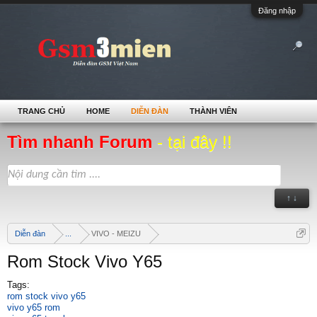
Đăng nhập
TRANG CHỦ
HOME
DIỄN ĐÀN
THÀNH VIÊN
Tìm nhanh Forum
- tại đây !!
↑ ↓
Diễn đàn
...
VIVO - MEIZU
Rom Stock Vivo Y65
Tags:
rom stock vivo y65
vivo y65 rom