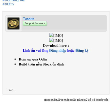
a300f tiếng việt
a300f tv
Tuanlte
Support firmware
Download here :
Link ẩn vui lòng
Đăng nhập
hoặc
Đăng ký
Rom up qua Odin
Build trên nền Stock ổn định
8/7/19
(Bạn phải Đăng nhập hoặc Đăng ký để trả lời bài viết.)