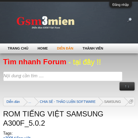
Đăng nhập
TRANG CHỦ
HOME
DIỄN ĐÀN
THÀNH VIÊN
Tìm nhanh Forum
- tại đây !!
↑ ↓
Diễn đàn
...
CHIA SẺ - THẢO LUẬN SOFTWARE
SAMSUNG
ROM TIẾNG VIỆT SAMSUNG
A300F_5.0.2
Tags: