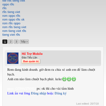
file r9s tieng viet
oppo r9s
r9s
r9s tieng viet
rom oppo r9s
rom oppo r9s ok
rom r9s oppo
rom r9s tieng viet
rom tieng viet r9s
tieng viet r9s
1
2
3
Tiếp >
Hổ Trợ Mobile
Đào Tiểu Lân
Ban quản trị
Rom đang kinh doanh. giờ đem ra chia sẻ anh em để làm chuột
bạch.
Anh em nào làm chuột bạch phát. keke
pass: GTH6JZNHU
ps: ok thì cho vài tấm hình
Link ẩn vui lòng
Đăng nhập
hoặc
Đăng ký
Last edited:
20/7/18