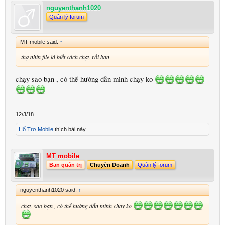
nguyenthanh1020
Quản lý forum
MT mobile said:
↑
thợ nhìn file là biết cách chạy rồi bạn
chạy sao bạn , có thể hướng dẫn mình chạy ko
12/3/18
Hổ Trợ Mobile
thích bài này.
MT mobile
Ban quản trị
Chuyên Doanh
Quản lý forum
nguyenthanh1020 said:
↑
chạy sao bạn , có thể hướng dẫn mình chạy ko