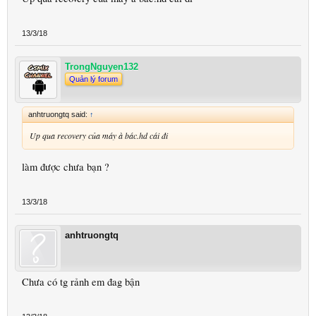
13/3/18
TrongNguyen132
Quản lý forum
anhtruongtq said:
↑
Up qua recovery của máy à bác.hd cái đi
làm được chưa bạn ?
13/3/18
anhtruongtq
Chưa có tg rảnh em đag bận