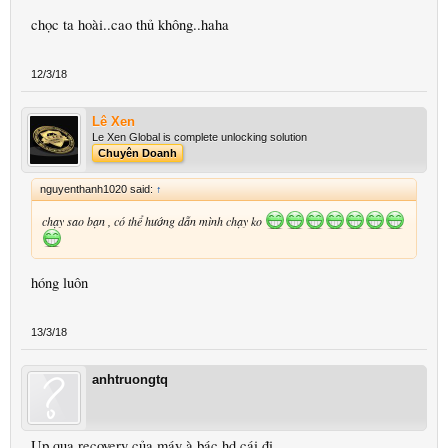
chọc ta hoài..cao thủ không..haha
12/3/18
Lê Xen
Le Xen Global is complete unlocking solution
Chuyên Doanh
nguyenthanh1020 said:
↑
chạy sao bạn , có thể hướng dẫn mình chạy ko
hóng luôn
13/3/18
anhtruongtq
Up qua recovery của máy à bác.hd cái đi