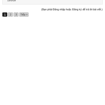
13/3/18
(Bạn phải Đăng nhập hoặc Đăng ký để trả lời bài viết.)
1
2
3
Tiếp >