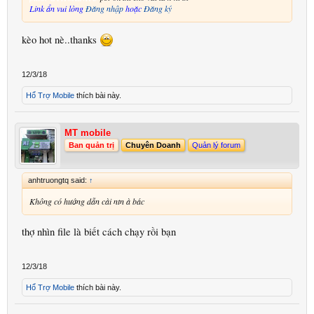
Link ẩn vui lòng
Đăng nhập
hoặc
Đăng ký
kèo hot nè..thanks
12/3/18
Hổ Trợ Mobile
thích bài này.
MT mobile
Ban quản trị
Chuyên Doanh
Quản lý forum
anhtruongtq said:
↑
Không có hướng dẫn cài ntn à bác
thợ nhìn file là biết cách chạy rồi bạn
12/3/18
Hổ Trợ Mobile
thích bài này.