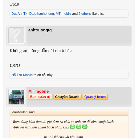
5/3/18
DucAnhTk
,
Dtddthanhphong
,
MT mobile
and
2 others
like this.
anhtruongtq
Không có hướng dẫn cài ntn à bác
11/3/18
Hổ Trợ Mobile
thích bài này.
MT mobile
Ban quản trị
Chuyên Doanh
Quản lý forum
daotieulan said:
↑
Rom đang kinh doanh. giờ đem ra chia sẻ anh em để làm chuột bạch.
Anh em nào làm chuột bạch phát. keke
pass: GTH6JZNHU
ps: ok thì cho vài tấm hình