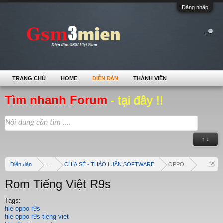
Đăng nhập
TRANG CHỦ
HOME
DIỄN ĐÀN
THÀNH VIÊN
Tìm nhanh Forum
- tại đây !!
↑ ↓
Diễn đàn
...
CHIA SẺ - THẢO LUẬN SOFTWARE
OPPO
Rom Tiếng Việt R9s
Tags:
file oppo r9s
file oppo r9s tieng viet