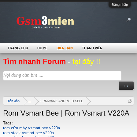
Đăng nhập
TRANG CHỦ
HOME
DIỄN ĐÀN
THÀNH VIÊN
Tìm nhanh Forum
- tại đây !!
↑ ↓
Diễn đàn
...
FIRMWARE ANDROID SELL
Rom Vsmart Bee | Rom Vsmart V220A
Tags:
rom cứu máy vsmart bee v220a
rom stock vsmart bee v220a