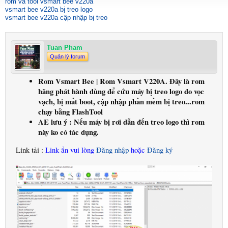
rom và tool vsmart bee v220a
vsmart bee v220a bị treo logo
vsmart bee v220a cập nhập bị treo
Tuan Pham
Quản lý forum
Rom Vsmart Bee | Rom Vsmart V220A. Đây là rom
hãng phát hành dùng để cứu máy bị treo logo do vọc
vạch, bị mất boot, cập nhập phần mềm bị treo...rom
chạy bằng FlashTool
AE lưu ý : Nếu máy bị rơi dẫn đến treo logo thì rom
này ko có tác dụng.
Link tải :
Link ẩn vui lòng
Đăng nhập
hoặc
Đăng ký