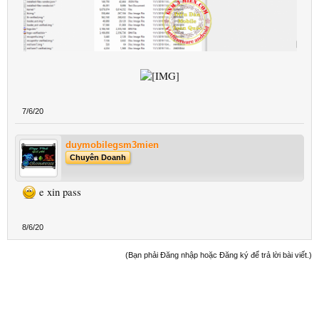
7/6/20
duymobilegsm3mien
Chuyên Doanh
e xin pass
8/6/20
(Bạn phải Đăng nhập hoặc Đăng ký để trả lời bài viết.)