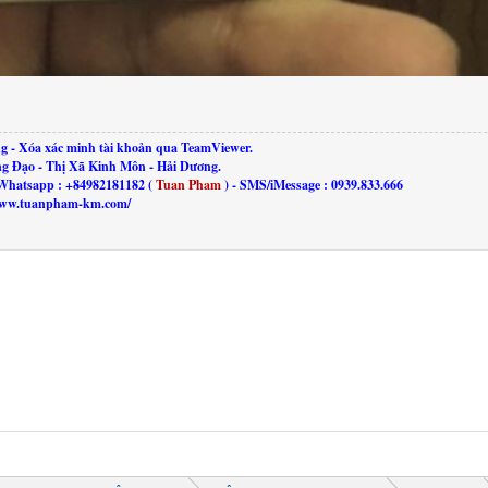
g - Xóa xác minh tài khoản qua TeamViewer.
ng Đạo - Thị Xã Kinh Môn - Hải Dương.
Whatsapp : +84982181182 (
Tuan Pham
) - SMS/iMessage : 0939.833.666
//www.tuanpham-km.com/