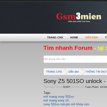
TRANG CHỦ
HOME
DIỄN ĐÀN
T
Tìm nhanh Forum
- tại 
TRANG CHỦ
Diễn đàn
THÔNG TIN DỊC
Sony Z5 501SO unlock -
Thảo luận trong '
SONY
' bắt đầu bởi
Tuan Pham
,
10/10
Tags:
mở mạng sony 501so
mở mạng sony z5
sony 501so mã pin mở khóa sim