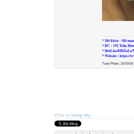
* Mở khóa - Mở mạn
* ĐC : 192 Trần Hư
* HotLine/FB/ZaLo/
* Website : https:
Tuan Pham
,
10/10/18
Chia sẻ
trang này