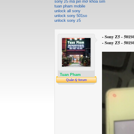
sony z5 mã pin mở khóa sim
tuan pham mobile
unlock all sony
unlock sony 501so
unlock sony z5
- Sony Z5 - 501
- Sony Z5 - 501
Tuan Pham
Quản lý forum