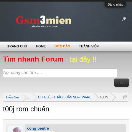
Đăng nhập
TRANG CHỦ
HOME
DIỄN ĐÀN
THÀNH VIÊN
Tìm nhanh Forum
- tại đây !!
↑ ↓
Diễn đàn
...
CHIA SẺ - THẢO LUẬN SOFTWARE
ASUS
t00j rom chuẩn
cong bentre__