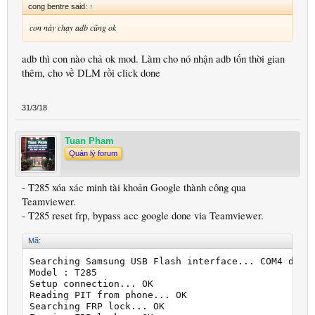
cong bentre said:
↑
con này chạy adb cũng ok
adb thì con nào chả ok mod. Làm cho nó nhận adb tốn thời gian
thêm, cho về DLM rồi click done
31/3/18
Tuan Pham
Quản lý forum
- T285 xóa xác minh tài khoản Google thành công qua
Teamviewer.
- T285 reset frp, bypass acc google done via Teamviewer.
Mã:
Searching Samsung USB Flash interface... COM4 detec
Model : T285

Setup connection... OK

Reading PIT from phone... OK

Searching FRP lock... OK
