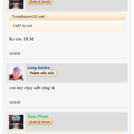
Quản lý forum
TrongNguyen132 said:
↑
UART hả anh
Ko em. DLM
31/3/18
cong bentre__
Thành viên mới
con này chạy adb cũng ok
31/3/18
Tuan Pham
Quản lý forum