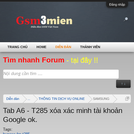
Đăng nhập
TRANG CHỦ
HOME
DIỄN ĐÀN
THÀNH VIÊN
Tìm nhanh Forum
- tại đây !!
↑ ↓
Diễn đàn
...
THÔNG TIN DỊCH VỤ ONLINE
SAMSUNG
Tab A6 - T285 xóa xác minh tài khoản
Google ok.
Tags: