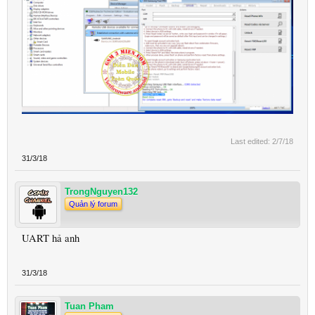
Last edited:
2/7/18
31/3/18
TrongNguyen132
Quản lý forum
UART hả anh
31/3/18
Tuan Pham