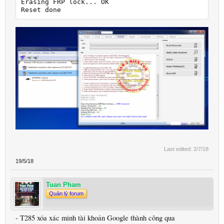
Erasing FRP lock... OK

Reset done
Last edited:
2/7/18
19/5/18
Tuan Pham
Quản lý forum
- T285 xóa xác minh tài khoản Google thành công qua