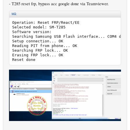
- T285 reset frp, bypass acc google done via Teamviewer.
Mã:
Operation: Reset FRP/React/EE

Selected model: SM-T285

Software version:

Searching Samsung USB Flash interface... COM4 detec
Setup connection... OK

Reading PIT from phone... OK

Searching FRP lock... OK

Erasing FRP lock... OK

Reset done