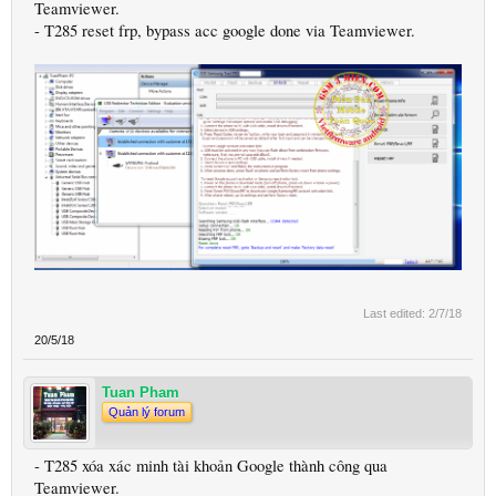
Teamviewer.
- T285 reset frp, bypass acc google done via Teamviewer.
Last edited:
2/7/18
20/5/18
Tuan Pham
Quản lý forum
- T285 xóa xác minh tài khoản Google thành công qua
Teamviewer.