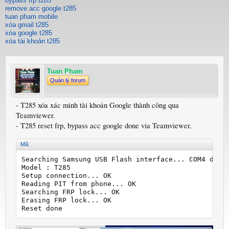
bypass frp t285
remove acc google t285
tuan pham mobile
xóa gmail t285
xóa google t285
xóa tài khoản t285
Tuan Pham
Quản lý forum
- T285 xóa xác minh tài khoản Google thành công qua
Teamviewer.
- T285 reset frp, bypass acc google done via Teamviewer.
Mã:
Searching Samsung USB Flash interface... COM4 detec
Model : T285

Setup connection... OK

Reading PIT from phone... OK

Searching FRP lock... OK

Erasing FRP lock... OK

Reset done