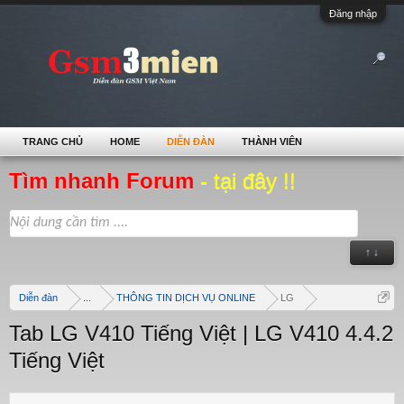
Đăng nhập
TRANG CHỦ
HOME
DIỄN ĐÀN
THÀNH VIÊN
Tìm nhanh Forum
- tại đây !!
↑ ↓
Diễn đàn
...
THÔNG TIN DỊCH VỤ ONLINE
LG
Tab LG V410 Tiếng Việt | LG V410 4.4.2
Tiếng Việt