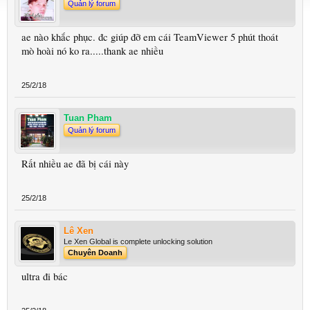
Quản lý forum
ae nào khắc phục. đc giúp đỡ em cái TeamViewer 5 phút thoát
mò hoài nó ko ra.....thank ae nhiều
25/2/18
Tuan Pham
Quản lý forum
Rất nhiều ae đã bị cái này
25/2/18
Lê Xen
Le Xen Global is complete unlocking solution
Chuyên Doanh
ultra đi bác