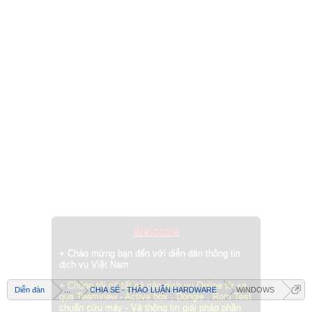
Welcome
+ Chào mừng bạn đến với diễn đàn thông tin
dịch vụ Việt Nam
+ Chúng tôi có tất cả các dịch vụ Online từ xa
Diễn đàn
...
CHIA SẺ - THẢO LUẬN HARDWARE
WINDOWS
qua Teamview - Active box , Dongle , Rom Test
chuẩn cứu máy - Và thông tin giải pháp phần