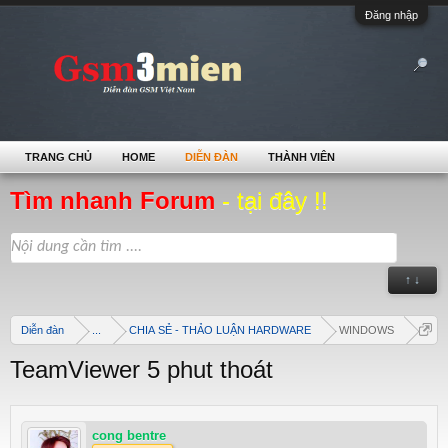
Đăng nhập
TRANG CHỦ
HOME
DIỄN ĐÀN
THÀNH VIÊN
Tìm nhanh Forum
- tại đây !!
↑ ↓
Diễn đàn
...
CHIA SẺ - THẢO LUẬN HARDWARE
WINDOWS
TeamViewer 5 phut thoát
cong bentre