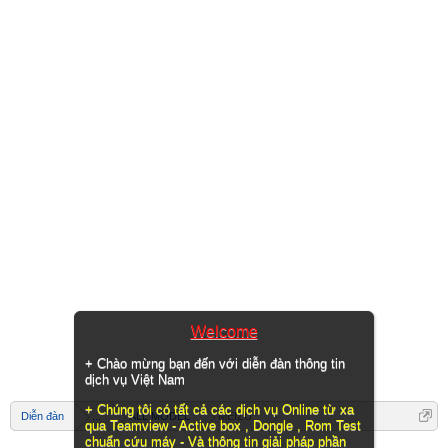
Welcome
+ Chào mừng bạn đến với diễn đàn thông tin
dịch vụ Việt Nam
+ Chúng tôi có tất cả các dịch vụ Online từ xa
Diễn đàn
...
ALL MODEL
MEIZU
qua Teamview - Active box , Dongle , Rom Test
chuẩn cứu máy - Và thông tin giải pháp phần