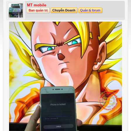
MT mobile
Ban quản trị
Chuyên Doanh
Quản lý forum