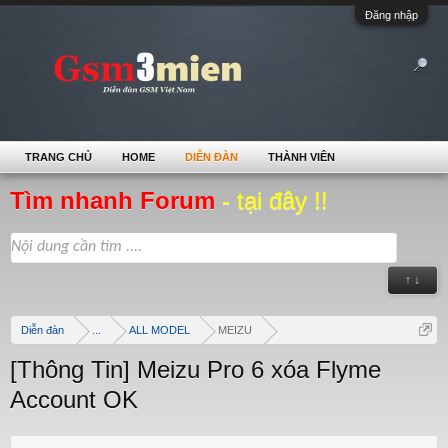
Đăng nhập
TRANG CHỦ
HOME
DIỄN ĐÀN
THÀNH VIÊN
Tìm nhanh Forum
- tại đây !!
↑ ↓
Diễn đàn
...
ALL MODEL
MEIZU
[Thông Tin] Meizu Pro 6 xóa Flyme
Account OK