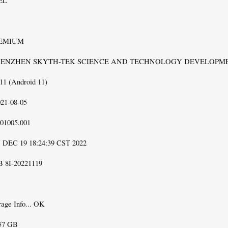
EL
PREMIUM
: SHENZHEN SKYTH-TEK SCIENCE AND TECHNOLOGY DEVELOPME
11 (Android 11)
021-08-05
01005.001
 DEC 19 18:24:39 CST 2022
B 8I-20221119
rage Info... OK
57 GB