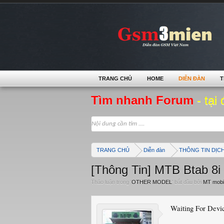
TRANG CHỦ
HOME
DIỄN ĐÀN
T
Tìm nhanh Forum
- tại 
TRANG CHỦ
Diễn đàn
THÔNG TIN DỊC
[Thông Tin] MTB Btab 8
Thảo luận trong '
OTHER MODEL
' bắt đầu bởi
MT mobi
Waiting For Devic