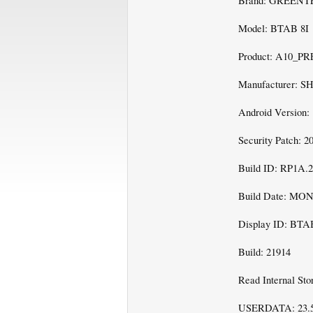
Brand: GREENT
Model: BTAB 8I
Product: A10_
Manufacturer
Android Version: 
Security Patch: 2
Build ID: RP1A.2
Build Date: MON
Display ID: BTA
Build: 21914
Read Internal Sto
USERDATA: 23.