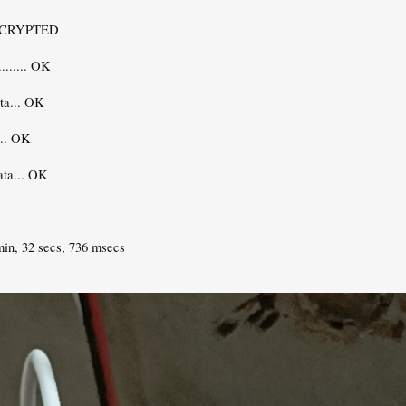
NCRYPTED
....... OK
ta... OK
... OK
ata... OK
in, 32 secs, 736 msecs