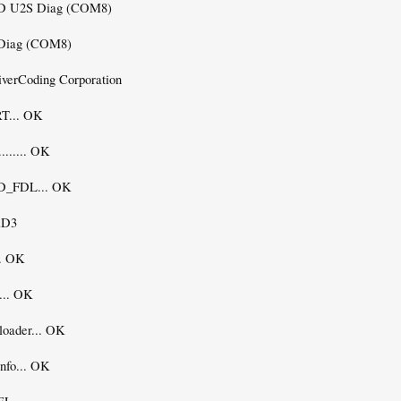
D U2S Diag (COM8)
 Diag (COM8)
iverCoding Corporation
... OK
....... OK
D_FDL... OK
RD3
.. OK
... OK
loader... OK
nfo... OK