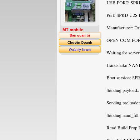
USB PORT: SPR
Port: SPRD U2S
Manufacturer: Dr
MT mobile
Ban quản trị
OPEN COM PORT
Chuyên Doanh
Quản lý forum
Waiting for server.
Handshake NAN
Boot version: SP
Sending payload.
Sending preloader
Sending nand_fdl 
Read Build Prop I