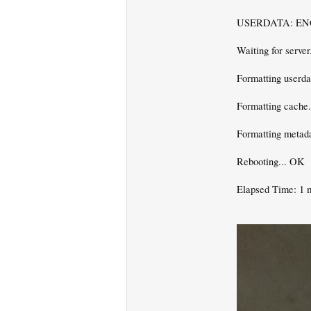
USERDATA: E
Waiting for server.
Formatting userda
Formatting cache
Formatting metad
Rebooting... OK
Elapsed Time: 1 m