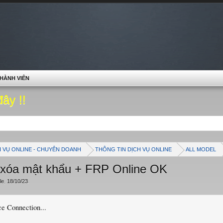
HÀNH VIÊN
đây !!
H VỤ ONLINE - CHUYÊN DOANH
THÔNG TIN DỊCH VỤ ONLINE
ALL MODEL
i xóa mật khẩu + FRP Online OK
le
,
18/10/23
.
e Connection...