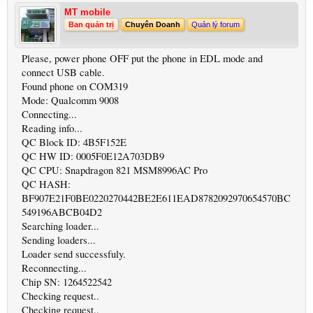
MT mobile
Ban quản trị
Chuyên Doanh
Quản lý forum
Please, power phone OFF put the phone in EDL mode and
connect USB cable.
Found phone on COM319
Mode: Qualcomm 9008
Connecting...
Reading info...
QC Block ID: 4B5F152E
QC HW ID: 0005F0E12A703DB9
QC CPU: Snapdragon 821 MSM8996AC Pro
QC HASH:
BF907E21F0BE0220270442BE2E611EAD8782092970654570BC
549196ABCB04D2
Searching loader...
Sending loaders...
Loader send successfuly.
Reconnecting...
Chip SN: 1264522542
Checking request..
Checking request..