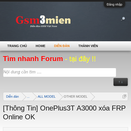
Đăng nhập
TRANG CHỦ
HOME
DIỄN ĐÀN
THÀNH VIÊN
Tìm nhanh Forum
- tại đây !!
↑ ↓
Diễn đàn
...
ALL MODEL
OTHER MODEL
[Thông Tin] OnePlus3T A3000 xóa FRP
Online OK