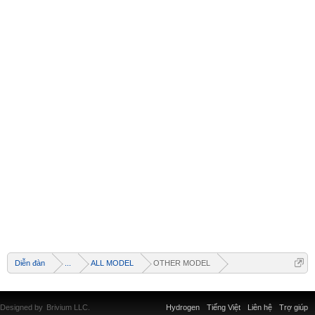
Welcome
+ Chào mừng bạn đến với diễn đàn thông tin
dịch vụ Việt Nam
Diễn đàn
...
ALL MODEL
OTHER MODEL
+ Chúng tôi có tất cả các dịch vụ Online từ xa
qua Teamview - Active box , Dongle , Rom Test
chuẩn cứu máy - Và thông tin giải pháp phần
mềm miễn phí
Designed by
Brivium LLC.
Hydrogen
Tiếng Việt
Liên hệ
Trợ giúp