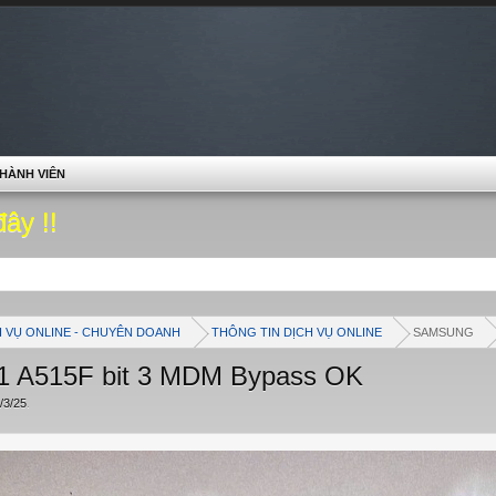
HÀNH VIÊN
đây !!
H VỤ ONLINE - CHUYÊN DOANH
THÔNG TIN DỊCH VỤ ONLINE
SAMSUNG
51 A515F bit 3 MDM Bypass OK
/3/25
.