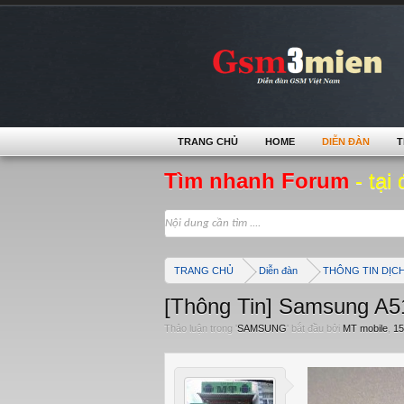
TRANG CHỦ
HOME
DIỄN ĐÀN
T
Tìm nhanh Forum
- tại 
TRANG CHỦ
Diễn đàn
THÔNG TIN DỊC
[Thông Tin] Samsung A
Thảo luận trong '
SAMSUNG
' bắt đầu bởi
MT mobile
,
15