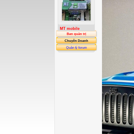
MT mobile
Ban quản trị
Chuyên Doanh
Quản lý forum