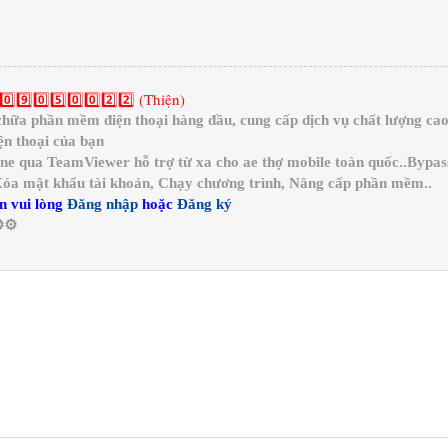
0️⃣9️⃣0️⃣5️⃣0️⃣0️⃣2️⃣2️⃣ (Thiện)
a phần mềm điện thoại hàng đầu, cung cấp dịch vụ chất lượng cao 
n thoại của bạn
ine qua TeamViewer hỗ trợ từ xa cho ae thợ mobile toàn quốc..Bypa
 Xóa mật khẩu tài khoản, Chạy chương trình, Nâng cấp phần mềm..
n vui lòng
Đăng nhập
hoặc
Đăng ký
️⚙️