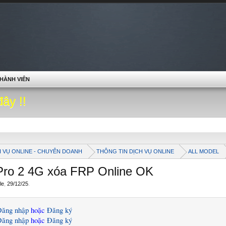
HÀNH VIÊN
đây !!
H VỤ ONLINE - CHUYÊN DOANH
THÔNG TIN DỊCH VỤ ONLINE
ALL MODEL
 Pro 2 4G xóa FRP Online OK
le
,
29/12/25
.
Đăng nhập
hoặc
Đăng ký
Đăng nhập
hoặc
Đăng ký