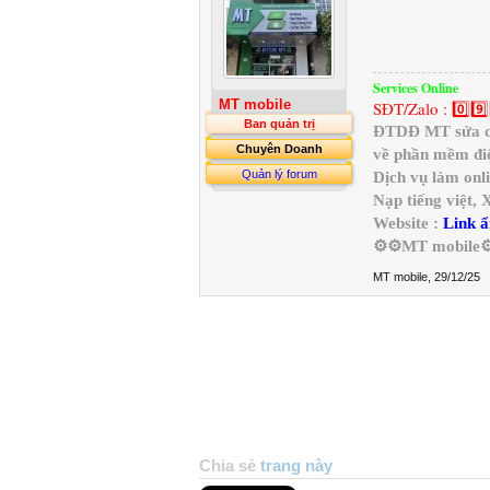
Services Online
MT mobile
SĐT/Zalo : 0️⃣9️⃣
Ban quản trị
ĐTDĐ MT sửa chữ
Chuyên Doanh
về phần mềm điệ
Quản lý forum
Dịch vụ làm onl
Nạp tiếng việt,
Website :
Link ẩ
⚙️⚙️MT mobile⚙
MT mobile
,
29/12/25
Chia sẻ
trang này