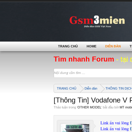
TRANG CHỦ
HOME
DIỄN ĐÀN
T
Tìm nhanh Forum
- tại 
TRANG CHỦ
Diễn đàn
THÔNG TIN DỊC
[Thông Tin] Vodafone V
Thảo luận trong '
OTHER MODEL
' bắt đầu bởi
MT mobi
Link ẩn vui lòng
Link ẩn vui lòng