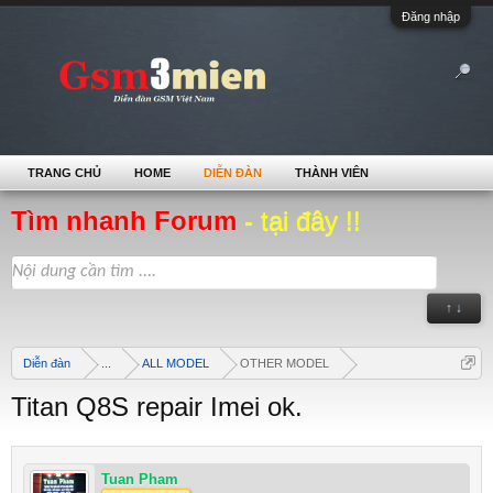
Đăng nhập
TRANG CHỦ
HOME
DIỄN ĐÀN
THÀNH VIÊN
Tìm nhanh Forum
- tại đây !!
↑ ↓
Diễn đàn
...
ALL MODEL
OTHER MODEL
Titan Q8S repair Imei ok.
Tuan Pham