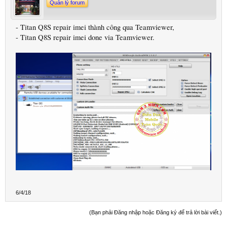
Quản lý forum
- Titan Q8S repair imei thành công qua Teamviewer,
- Titan Q8S repair imei done via Teamviewer.
6/4/18
(Bạn phải Đăng nhập hoặc Đăng ký để trả lời bài viết.)