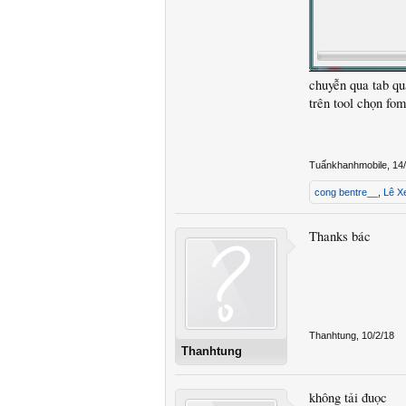
chuyễn qua tab q
trên tool chọn fo
Tuấnkhanhmobile
,
14
cong bentre__
,
Lê X
Thanks bác
Thanhtung
,
10/2/18
Thanhtung
không tải đuọc