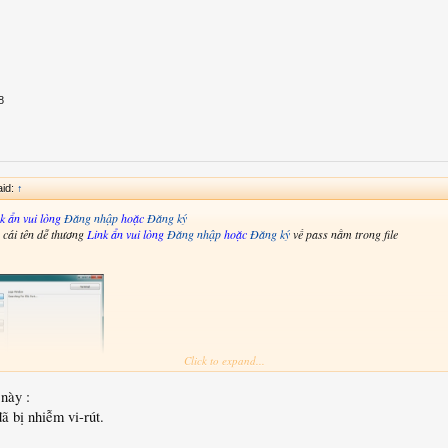
8
aid:
↑
k ẩn vui lòng
Đăng nhập
hoặc
Đăng ký
 cái tên dễ thương
Link ẩn vui lòng
Đăng nhập
hoặc
Đăng ký
về pass nằm trong file
Click to expand...
này :
đã bị nhiễm vi-rút.
lcomm trên tay bấm volum + và - ghim cáp