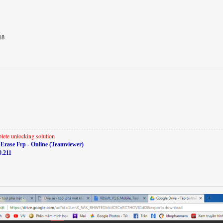
18
lete unlocking solution
Erase Frp - Online (Teamviewer)
9.211