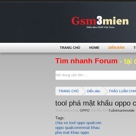
TRANG CHỦ
HOME
DIỄN ĐÀN
T
Tìm nhanh Forum
- tại 
TRANG CHỦ
Diễn đàn
THẢO LUẬN CHI
tool phá mật khẩu oppo
Thảo luận trong '
OPPO
' bắt đầu bởi
Tuấnkhanhmobile
Tags:
chia se tool oppo qualcom
oppo qualcommmat khau
pha mat khau oppo