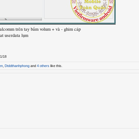
ualcomm trên tay bấm volum + và - ghim cáp
mat userdata lụm
/1/18
en
,
Dtddthanhphong
and
4 others
like this.