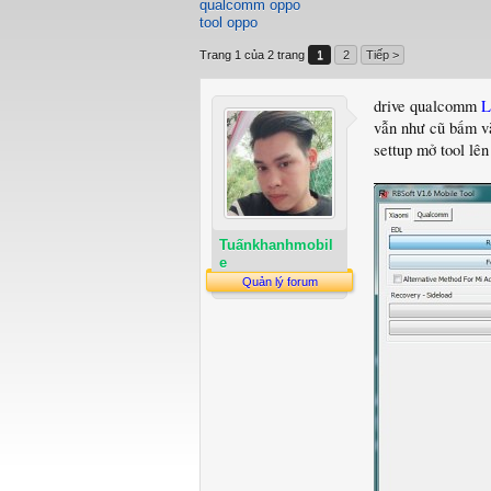
qualcomm oppo
tool oppo
Trang 1 của 2 trang
1
2
Tiếp >
drive qualcomm
L
vẫn như cũ bấm v
settup mở tool lên
Tuấnkhanhmobil
e
Quản lý forum