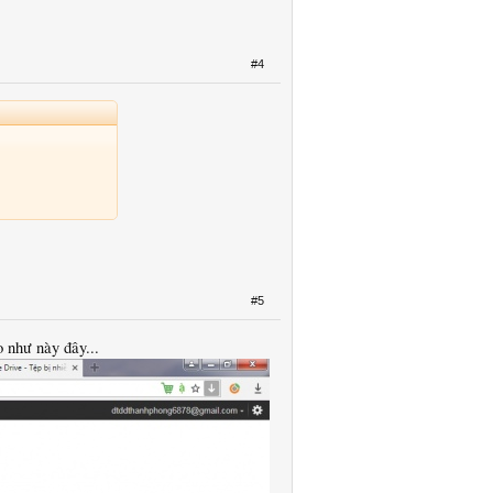
#4
#5
́o như này đây...