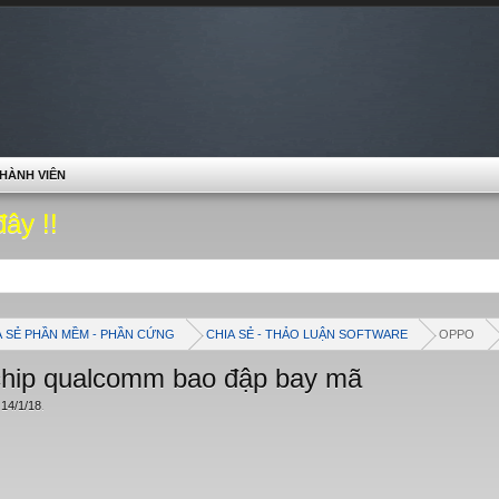
HÀNH VIÊN
đây !!
A SẺ PHẦN MỀM - PHẦN CỨNG
CHIA SẺ - THẢO LUẬN SOFTWARE
OPPO
 chip qualcomm bao đập bay mã
,
14/1/18
.