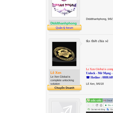
Dtddthanhphong
,
9/6/
Dtddthanhphong
Quản lý forum
tks thớt chia sẻ
Le Xen Global is comp
Lê Xen
Unlock - Mở Mạng - 
Le Xen Global is
☎ Hotline : 0888.68
complete unlocking
solution
Lê Xen
,
9/6/18
Chuyên Doanh