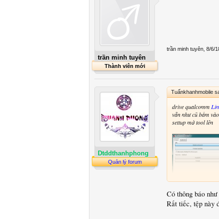
trần minh tuyên
,
8/6/1
trần minh tuyên
Thành viên mới
Tuấnkhanhmobile s
drive qualcomm
Lin
vẫn như cũ bấm vào
settup mở tool lên
Dtddthanhphong
Quản lý forum
Có thông báo như 
Rất tiếc, tệp này 
chuyễn qua tab qua