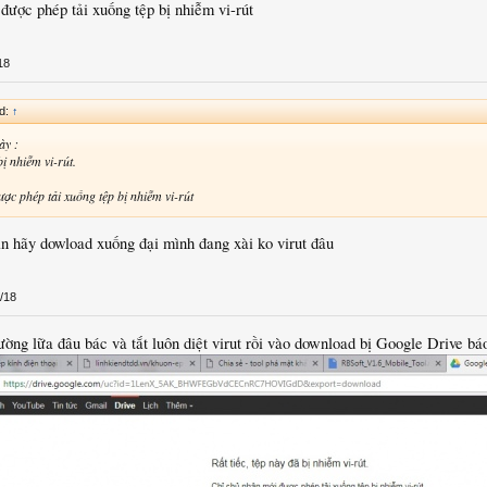
t userdata lụm
được phép tải xuống tệp bị nhiễm vi-rút
18
id:
↑
̀y :
bị nhiễm vi-rút.
ợc phép tải xuống tệp bị nhiễm vi-rút
bạn hãy dowload xuống đại mình đang xài ko virut đâu
/18
ường lữa đâu bác và tắt luôn diệt virut rồi vào download bị Google Drive ba