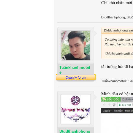
trên tool chọn foma
Chỉ chủ nhân mới 
Dtddthanhphong
,
8/6/
Dtddthanhphong sa
Có thông báo như na
Rất tiếc, tệp này đã 
Chỉ chủ nhân mới đư
tắt tường lửa đi 
Tuấnkhanhmobil
e
Quản lý forum
Tuấnkhanhmobile
,
9/6
Mình đâu có bật t
Dtddthanhphong