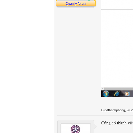
Quản lý forum
Dtddthanhphong
,
9/6/
Củng có thành vi