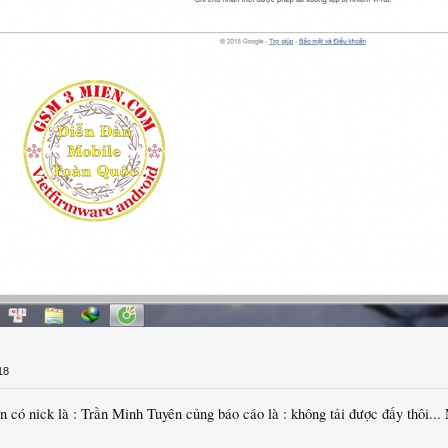
18
ên có nick là : Trần Minh Tuyên củng báo cáo là : không tải được đấy thôi