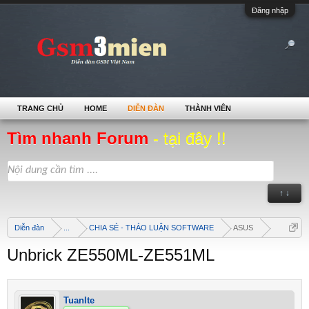
Đăng nhập
TRANG CHỦ
HOME
DIỄN ĐÀN
THÀNH VIÊN
Tìm nhanh Forum
- tại đây !!
↑ ↓
Diễn đàn
...
CHIA SẺ - THẢO LUẬN SOFTWARE
ASUS
Unbrick ZE550ML-ZE551ML
Tuanlte