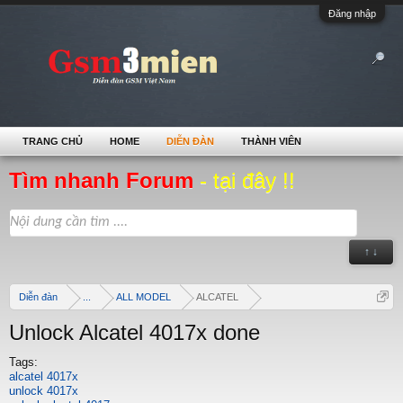
Đăng nhập
TRANG CHỦ
HOME
DIỄN ĐÀN
THÀNH VIÊN
Tìm nhanh Forum
- tại đây !!
↑ ↓
Diễn đàn
...
ALL MODEL
ALCATEL
Unlock Alcatel 4017x done
Tags:
alcatel 4017x
unlock 4017x