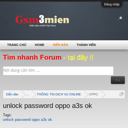
Đăng nhập
TRANG CHỦ
HOME
DIỄN ĐÀN
THÀNH VIÊN
Tìm nhanh Forum
- tại đây !!
↑ ↓
Diễn đàn
...
THÔNG TIN DỊCH VỤ ONLINE
OPPO
unlock password oppo a3s ok
Tags:
unlock password oppo a3s ok