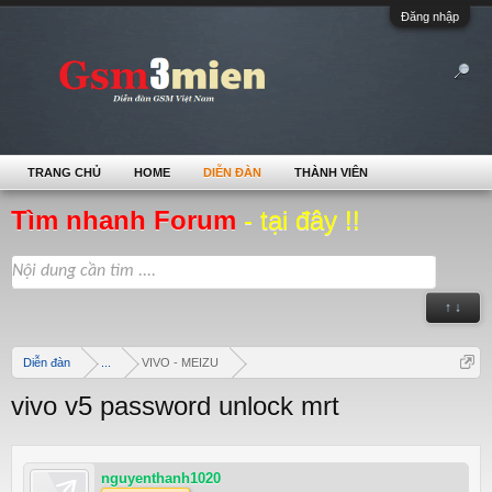
Đăng nhập
TRANG CHỦ
HOME
DIỄN ĐÀN
THÀNH VIÊN
Tìm nhanh Forum
- tại đây !!
↑ ↓
Diễn đàn
...
VIVO - MEIZU
vivo v5 password unlock mrt
nguyenthanh1020