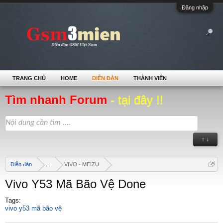
Đăng nhập
TRANG CHỦ
HOME
DIỄN ĐÀN
THÀNH VIÊN
Tìm nhanh Forum
- tại đây !!
↑ ↓
Diễn đàn
...
VIVO - MEIZU
Vivo Y53 Mã Bão Vệ Done
Tags:
vivo y53 mã bão vệ