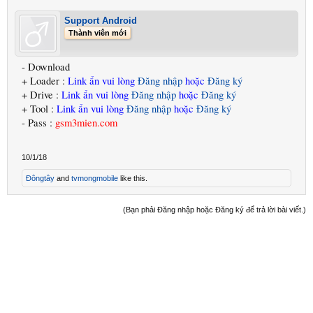
Support Android
Thành viên mới
- Download
+ Loader :
Link ẩn vui lòng
Đăng nhập
hoặc
Đăng ký
+ Drive :
Link ẩn vui lòng
Đăng nhập
hoặc
Đăng ký
+ Tool :
Link ẩn vui lòng
Đăng nhập
hoặc
Đăng ký
- Pass :
gsm3mien.com
10/1/18
Đôngtây
and
tvmongmobile
like this.
(Bạn phải Đăng nhập hoặc Đăng ký để trả lời bài viết.)