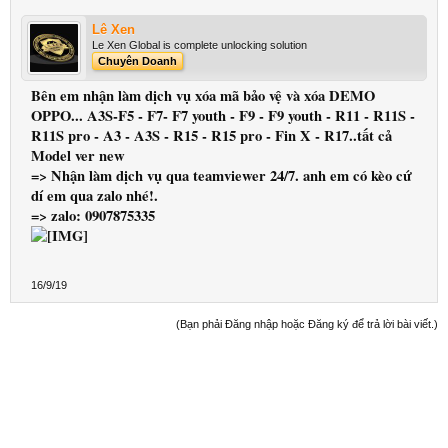
Lê Xen
Le Xen Global is complete unlocking solution
Chuyên Doanh
Bên em nhận làm dịch vụ xóa mã bảo vệ và xóa DEMO
OPPO... A3S-F5 - F7- F7 youth - F9 - F9 youth - R11 - R11S -
R11S pro - A3 - A3S - R15 - R15 pro - Fin X - R17..tất cả
Model ver new
=> Nhận làm dịch vụ qua teamviewer 24/7. anh em có kèo cứ
dí em qua zalo nhé!.
=> zalo: 0907875335
16/9/19
(Bạn phải Đăng nhập hoặc Đăng ký để trả lời bài viết.)