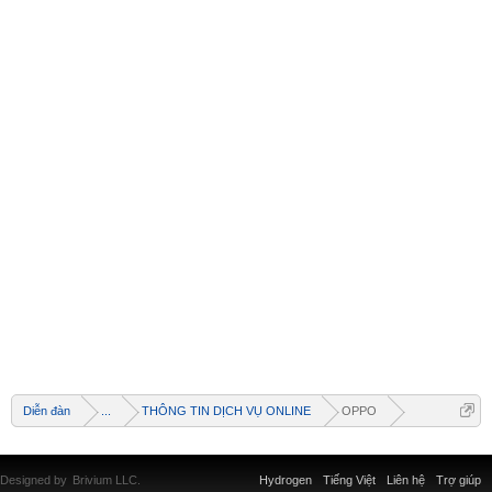
Diễn đàn
...
THÔNG TIN DỊCH VỤ ONLINE
OPPO
Designed by
Brivium LLC.
Hydrogen
Tiếng Việt
Liên hệ
Trợ giúp