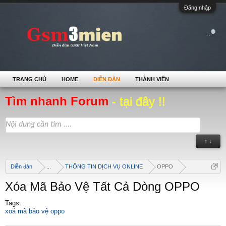
Đăng nhập
TRANG CHỦ
HOME
DIỄN ĐÀN
THÀNH VIÊN
Tìm nhanh Forum
- tại đây !!
↑ ↓
Diễn đàn
...
THÔNG TIN DỊCH VỤ ONLINE
OPPO
Xóa Mã Bảo Vệ Tất Cả Dòng OPPO
Tags:
xoá mã bảo vệ oppo