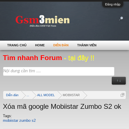
Đăng nhập
TRANG CHỦ
HOME
DIỄN ĐÀN
THÀNH VIÊN
Tìm nhanh Forum
- tại đây !!
↑ ↓
Diễn đàn
...
ALL MODEL
MOBIISTAR
Xóa mã google Mobiistar Zumbo S2 ok
Tags:
mobiistar zumbo s2