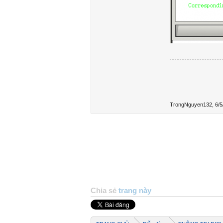
TrongNguyen132
,
6/5
Chia sẻ
trang này