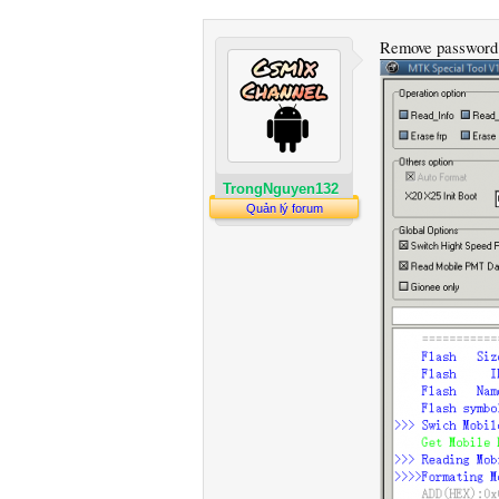
Remove password
TrongNguyen132
Quản lý forum