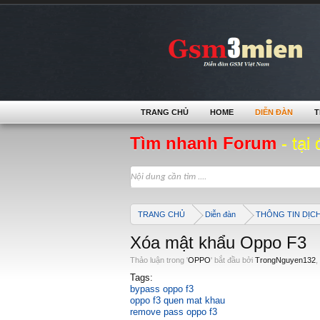
TRANG CHỦ
HOME
DIỄN ĐÀN
T
Tìm nhanh Forum
- tại 
TRANG CHỦ
Diễn đàn
THÔNG TIN DỊC
Xóa mật khẩu Oppo F3
Thảo luận trong '
OPPO
' bắt đầu bởi
TrongNguyen132
,
Tags:
bypass oppo f3
oppo f3 quen mat khau
remove pass oppo f3