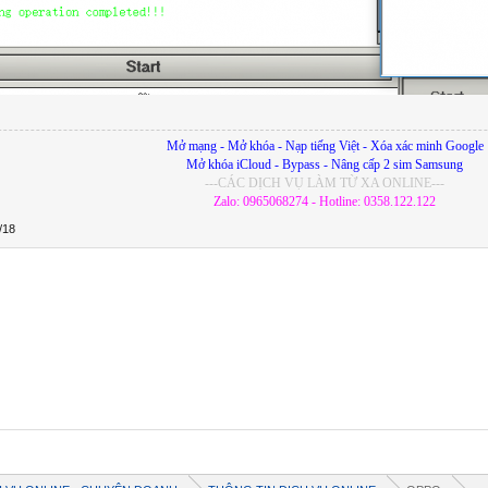
Mở mạng - Mở khóa - Nạp tiếng Việt - Xóa xác minh Google
Mở khóa iCloud - Bypass - Nâng cấp 2 sim Samsung
---CÁC DỊCH VỤ LÀM TỪ XA ONLINE---
Zalo: 0965068274 - Hotline: 0358.122.122
/18