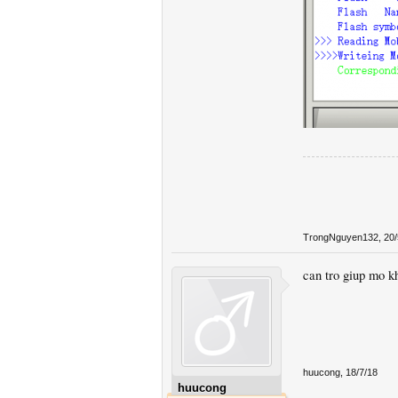
TrongNguyen132
,
20/
can tro giup mo k
huucong
,
18/7/18
huucong