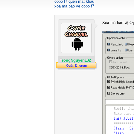
oppo f7 quen mat khau
xoa ma bao ve oppo f7
Xóa mã bảo vệ Op
TrongNguyen132
Quản lý forum