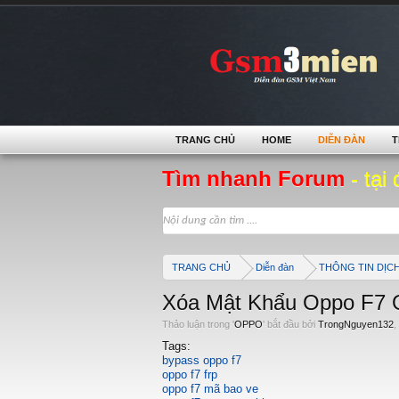
TRANG CHỦ
HOME
DIỄN ĐÀN
T
Tìm nhanh Forum
- tại 
TRANG CHỦ
Diễn đàn
THÔNG TIN DỊC
Xóa Mật Khẩu Oppo F7
Thảo luận trong '
OPPO
' bắt đầu bởi
TrongNguyen132
,
Tags:
bypass oppo f7
oppo f7 frp
oppo f7 mã bao ve