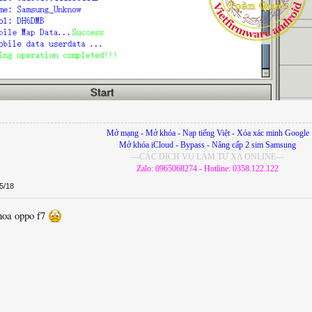
Mở mạng - Mở khóa - Nạp tiếng Việt - Xóa xác minh Google
Mở khóa iCloud - Bypass - Nâng cấp 2 sim Samsung
---CÁC DỊCH VỤ LÀM TỪ XA ONLINE---
Zalo: 0965068274 - Hotline: 0358.122.122
5/18
hoa oppo f7