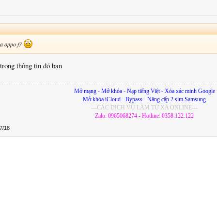
oa oppo f7
trong thông tin đó bạn
Mở mạng - Mở khóa - Nạp tiếng Việt - Xóa xác minh Google
Mở khóa iCloud - Bypass - Nâng cấp 2 sim Samsung
---CÁC DỊCH VỤ LÀM TỪ XA ONLINE---
Zalo: 0965068274 - Hotline: 0358.122.122
7/18