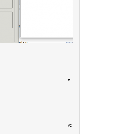
#1
#2