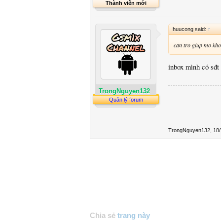
Thành viên mới
huucong said:
↑
can tro giup mo kh
inbox mình có sđt 
TrongNguyen132
Quản lý forum
TrongNguyen132
,
18/
Chia sẻ
trang này