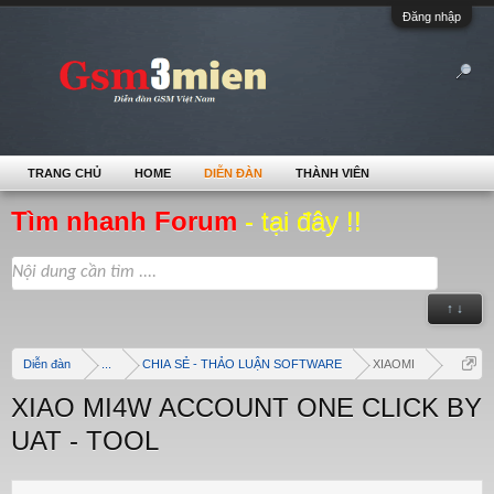
Đăng nhập
TRANG CHỦ
HOME
DIỄN ĐÀN
THÀNH VIÊN
Tìm nhanh Forum
- tại đây !!
↑ ↓
Diễn đàn
...
CHIA SẺ - THẢO LUẬN SOFTWARE
XIAOMI
XIAO MI4W ACCOUNT ONE CLICK BY
UAT - TOOL