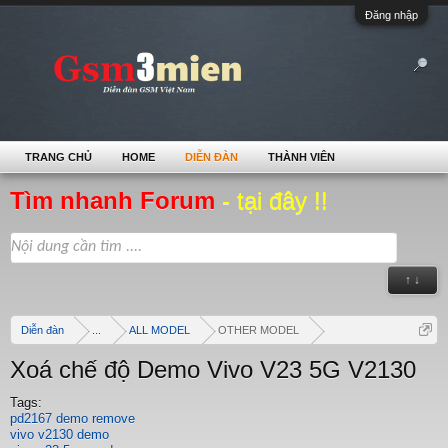
Đăng nhập
TRANG CHỦ
HOME
DIỄN ĐÀN
THÀNH VIÊN
Tìm nhanh Forum
- tại đây !!
↑ ↓
Diễn đàn
...
ALL MODEL
OTHER MODEL
Xoá chế độ Demo Vivo V23 5G V2130
Tags:
pd2167 demo remove
vivo v2130 demo