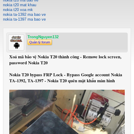
nokia t20 ma bao ve
nokia t20 mat khau
nokia t20 xoa mk
nokia ta-1392 ma bao ve
nokia ta-1397 ma bao ve
TrongNguyen132
Quản lý forum
Xoá mã bảo vệ Nokia T20 thành công - Remove lock screen,
password Nokia T20
Nokia T20 bypass FRP Lock - Bypass Google account Nokia
TA-1392, TA-1397 - Nokia T20 quên mật khẩu màn hình