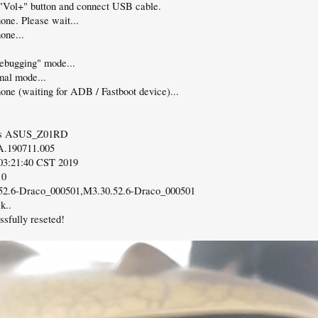
 "Vol+" button and connect USB cable.
one. Please wait...
one...
bugging" mode...
mal mode...
hone (waiting for ADB / Fastboot device)...
sus ASUS_Z01RD
A.190711.005
 03:21:40 CST 2019
10
52.6-Draco_000501,M3.30.52.6-Draco_000501
k..
ssfully reseted!