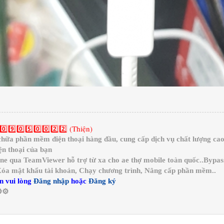
0️⃣9️⃣0️⃣5️⃣0️⃣0️⃣2️⃣2️⃣ (Thiện)
a phần mềm điện thoại hàng đầu, cung cấp dịch vụ chất lượng cao 
n thoại của bạn
ine qua TeamViewer hỗ trợ từ xa cho ae thợ mobile toàn quốc..Bypa
 Xóa mật khẩu tài khoản, Chạy chương trình, Nâng cấp phần mềm..
n vui lòng
Đăng nhập
hoặc
Đăng ký
️⚙️