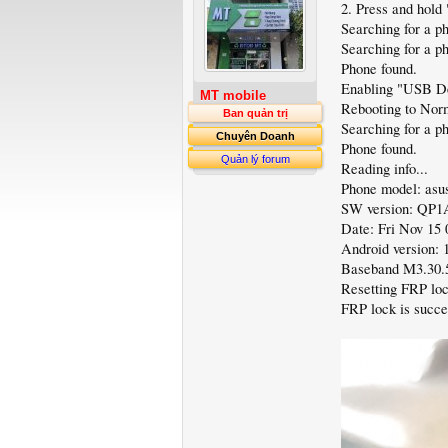
2. Press and hold
Searching for a ph
Searching for a ph
Phone found.
Enabling "USB De
MT mobile
Rebooting to Nor
Ban quản trị
Searching for a p
Chuyên Doanh
Phone found.
Quản lý forum
Reading info...
Phone model: a
SW version: QP1
Date: Fri Nov 15
Android version: 
Baseband M3.30.
Resetting FRP loc
FRP lock is succe