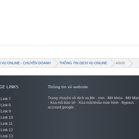
H VỤ ONLINE - CHUYÊN DOANH
THÔNG TIN DỊCH VỤ ONLINE
ASUS
GE LINKS
Thông tin về website
Trang chuyên về dịch vụ,file - rom - Mở khóa - Mở Mạ
Link 7
- Xóa mã bảo vệ - Xóa mật khẩu màn hình - Bypass
Link 8
account google.
Link 9
Link 10
Link 11
Link 12
Link 13