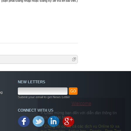
(Bạn phải Đăng nhập hoặc Đăng ký để trả lời bài viết.)
NEW LETTERS
GO
ng
Submit your email to get News Letter
Welcome
CONNECT WITH US
+ Chào mừng bạn đến với diễn đàn thông tin
dịch vụ Việt Nam
+ Chúng tôi có tất cả các dịch vụ Online từ xa
qua Teamview - Active box , Dongle , Rom Test