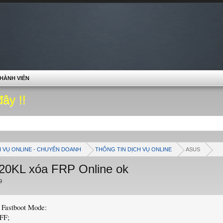
HÀNH VIÊN
đây !!
H VỤ ONLINE - CHUYÊN DOANH
THÔNG TIN DỊCH VỤ ONLINE
ASUS
0KL xóa FRP Online ok
9
.
o Fastboot Mode:
FF;