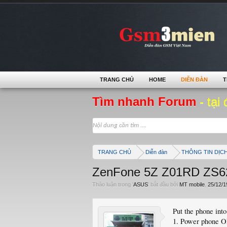
TRANG CHỦ
HOME
DIỄN ĐÀN
T
Tìm nhanh Forum
- tại 
TRANG CHỦ
Diễn đàn
THÔNG TIN DỊC
ZenFone 5Z Z01RD ZS62
Thảo luận trong '
ASUS
' bắt đầu bởi
MT mobile
,
25/12/1
Put the phone int
1. Power phone O