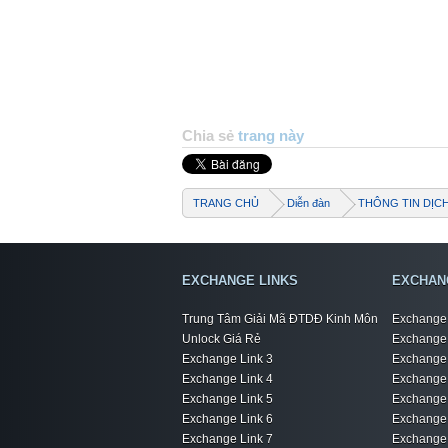
Chia sẻ
trang này
TRANG CHỦ
Diễn đàn
THÔNG TIN DỊC
EXCHANGE LINKS
EXCHAN
Trung Tâm Giải Mã ĐTDĐ Kinh Môn
Exchange 
Unlock Giá Rẻ
Exchange 
Exchange Link 3
Exchange 
Exchange Link 4
Exchange 
Exchange Link 5
Exchange 
Exchange Link 6
Exchange 
Exchange Link 7
Exchange 