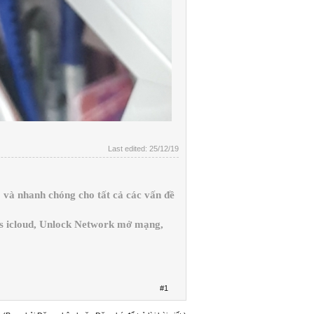
Last edited:
25/12/19
và nhanh chóng cho tất cả các vấn đề
ss icloud, Unlock Network mở mạng,
#1