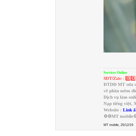
Services Online
SĐT/Zalo : 0️⃣9️⃣
ĐTDĐ MT sửa chữ
về phần mềm điệ
Dịch vụ làm onl
Nạp tiếng việt,
Website :
Link ẩ
⚙️⚙️MT mobile⚙
MT mobile
,
25/12/19