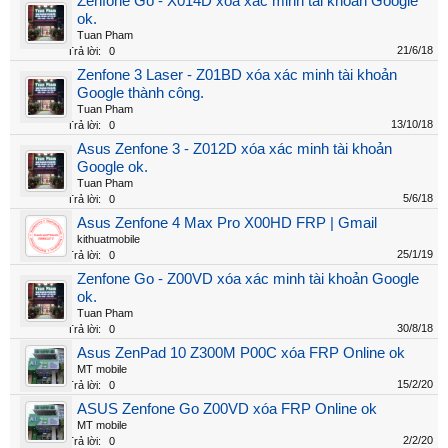
Zenfone Go - X014D xóa xác minh tài khoản Google
ok.
Tuan Pham
21/6/18
Trả lời:
0
Zenfone 3 Laser - Z01BD xóa xác minh tài khoản
Google thành công.
Tuan Pham
13/10/18
Trả lời:
0
Asus Zenfone 3 - Z012D xóa xác minh tài khoản
Google ok.
Tuan Pham
5/6/18
Trả lời:
0
Asus Zenfone 4 Max Pro X00HD FRP | Gmail
kithuatmobile
25/1/19
Trả lời:
0
Zenfone Go - Z00VD xóa xác minh tài khoản Google
ok.
Tuan Pham
30/8/18
Trả lời:
0
Asus ZenPad 10 Z300M P00C xóa FRP Online ok
MT mobile
15/2/20
Trả lời:
0
ASUS Zenfone Go Z00VD xóa FRP Online ok
MT mobile
2/2/20
Trả lời:
0