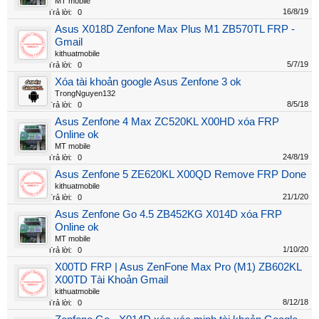
MT mobile
16/8/19
Trả lời:
0
Asus X018D Zenfone Max Plus M1 ZB570TL FRP -
Gmail
kithuatmobile
5/7/19
Trả lời:
0
Xóa tài khoản google Asus Zenfone 3 ok
TrongNguyen132
8/5/18
Trả lời:
0
Asus Zenfone 4 Max ZC520KL X00HD xóa FRP
Online ok
MT mobile
24/8/19
Trả lời:
0
Asus Zenfone 5 ZE620KL X00QD Remove FRP Done
kithuatmobile
21/1/20
Trả lời:
0
Asus Zenfone Go 4.5 ZB452KG X014D xóa FRP
Online ok
MT mobile
1/10/20
Trả lời:
0
X00TD FRP | Asus ZenFone Max Pro (M1) ZB602KL
X00TD Tài Khoản Gmail
kithuatmobile
8/12/18
Trả lời:
0