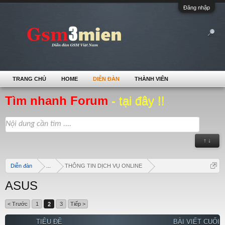
Đăng nhập
TRANG CHỦ
HOME
DIỄN ĐÀN
THÀNH VIÊN
Tìm nhanh Forum
- tại đây !!
↑ ↓
Diễn đàn
...
THÔNG TIN DỊCH VỤ ONLINE
ASUS
< Trước
1
2
3
Tiếp >
TIÊU ĐỀ
BÀI VIẾT CUỐI