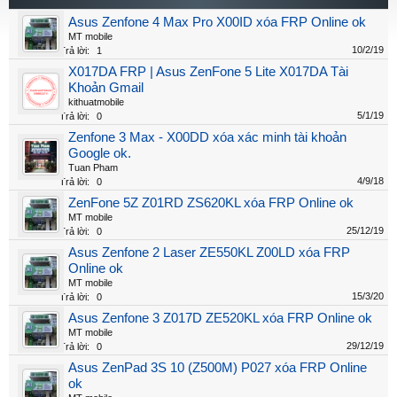
Asus Zenfone 4 Max Pro X00ID xóa FRP Online ok
MT mobile
10/2/19
Trả lời:
1
X017DA FRP | Asus ZenFone 5 Lite X017DA Tài
Khoản Gmail
kithuatmobile
5/1/19
Trả lời:
0
Zenfone 3 Max - X00DD xóa xác minh tài khoản
Google ok.
Tuan Pham
4/9/18
Trả lời:
0
ZenFone 5Z Z01RD ZS620KL xóa FRP Online ok
MT mobile
25/12/19
Trả lời:
0
Asus Zenfone 2 Laser ZE550KL Z00LD xóa FRP
Online ok
MT mobile
15/3/20
Trả lời:
0
Asus Zenfone 3 Z017D ZE520KL xóa FRP Online ok
MT mobile
29/12/19
Trả lời:
0
Asus ZenPad 3S 10 (Z500M) P027 xóa FRP Online
ok