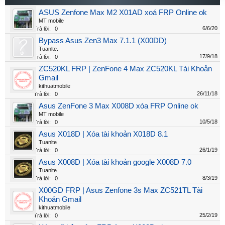
ASUS Zenfone Max M2 X01AD xoá FRP Online ok
MT mobile
6/6/20
Trả lời:
0
Bypass Asus Zen3 Max 7.1.1 (X00DD)
Tuanlte.
17/9/18
Trả lời:
0
ZC520KL FRP | ZenFone 4 Max ZC520KL Tài Khoản
Gmail
kithuatmobile
26/11/18
Trả lời:
0
Asus ZenFone 3 Max X008D xóa FRP Online ok
MT mobile
10/5/18
Trả lời:
0
Asus X018D | Xóa tài khoản X018D 8.1
Tuanlte
26/1/19
Trả lời:
0
Asus X008D | Xóa tài khoản google X008D 7.0
Tuanlte
8/3/19
Trả lời:
0
X00GD FRP | Asus Zenfone 3s Max ZC521TL Tài
Khoản Gmail
kithuatmobile
25/2/19
Trả lời:
0