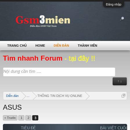
Đăng nhập
TRANG CHỦ
HOME
DIỄN ĐÀN
THÀNH VIÊN
Tìm nhanh Forum
- tại đây !!
↑ ↓
Diễn đàn
...
THÔNG TIN DỊCH VỤ ONLINE
ASUS
< Trước
1
2
3
TIÊU ĐỀ
BÀI VIẾT CUỐI