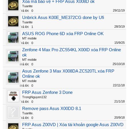
Xóa mã bảo vệ + FRP Asus X008D ok
Tuanlte
29/11/19
Trả lời:
0
Unbrick Asus K00E_ME372CG done by Ufi
Tuanlte
28/3/19
Trả lời:
1
ASUS ROG Phone 6D xóa FRP Online OK
MT mobile
15/9/25
Trả lời:
0
Zenfone 4 Max Pro ZC554KL X00ID xóa FRP Online
ok
MT mobile
25/10/18
Trả lời:
0
Asus Zenfone 3 Max X008DA ZC520TL xóa FRP
Online ok
MT mobile
22/11/18
Trả lời:
0
FRP Asus Zenfone 3 Done
TrongNguyen132
21/1/18
Trả lời:
0
Remove pass Asus X00DD 8.1
Tuanlte.
20/9/18
Trả lời:
0
FRP Asus Z00VD | Xóa tài khoản google Asus Z00VD