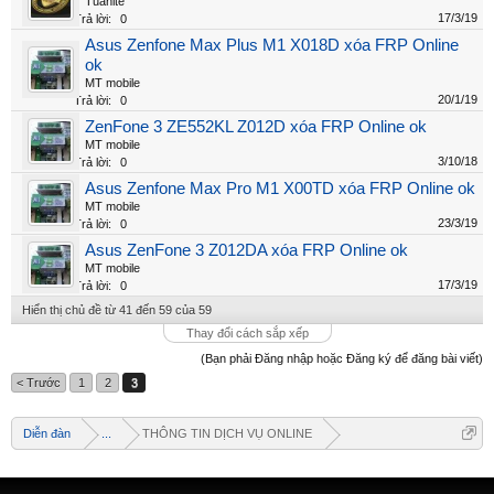
Tuanlte
17/3/19
Trả lời:
0
Asus Zenfone Max Plus M1 X018D xóa FRP Online
ok
MT mobile
20/1/19
Trả lời:
0
ZenFone 3 ZE552KL Z012D xóa FRP Online ok
MT mobile
3/10/18
Trả lời:
0
Asus Zenfone Max Pro M1 X00TD xóa FRP Online ok
MT mobile
23/3/19
Trả lời:
0
Asus ZenFone 3 Z012DA xóa FRP Online ok
MT mobile
17/3/19
Trả lời:
0
Hiển thị chủ đề từ 41 đến 59 của 59
Thay đổi cách sắp xếp
(Bạn phải Đăng nhập hoặc Đăng ký để đăng bài viết)
< Trước
1
2
3
Diễn đàn
...
THÔNG TIN DỊCH VỤ ONLINE