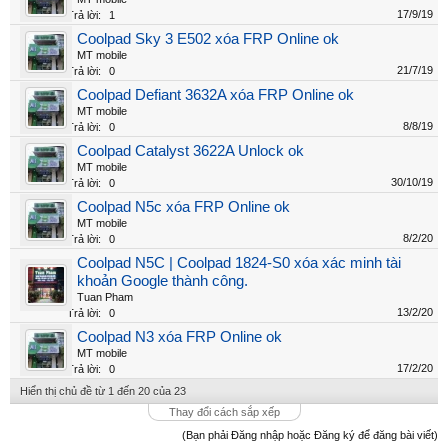
17/9/19
Trả lời:
1
Coolpad Sky 3 E502 xóa FRP Online ok
MT mobile
21/7/19
Trả lời:
0
Coolpad Defiant 3632A xóa FRP Online ok
MT mobile
8/8/19
Trả lời:
0
Coolpad Catalyst 3622A Unlock ok
MT mobile
30/10/19
Trả lời:
0
Coolpad N5c xóa FRP Online ok
MT mobile
8/2/20
Trả lời:
0
Coolpad N5C | Coolpad 1824-S0 xóa xác minh tài
khoản Google thành công.
Tuan Pham
13/2/20
Trả lời:
0
Coolpad N3 xóa FRP Online ok
MT mobile
17/2/20
Trả lời:
0
Hiển thị chủ đề từ 1 đến 20 của 23
Thay đổi cách sắp xếp
(Bạn phải Đăng nhập hoặc Đăng ký để đăng bài viết)