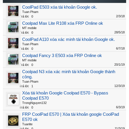
CoolPad E503 xóa tài khoản Google ok.
Tuan Pham
2/3/18
Trả lời:
0
Coolpad Max Lite R108 xóa FRP Online ok
MT mobile
28/5/18
Trả lời:
0
CoolPad A110 xóa xác minh tài khoản Google ok.
Tuan Pham
6/7/18
Trả lời:
0
Coolpad Fancy 3 E503 xóa FRP Online ok
MT mobile
20/1/19
Trả lời:
0
Coolpad N3 xóa xác minh tài khoản Google thành
công.
Tuan Pham
12/3/19
Trả lời:
1
Xóa tài khoản Google Coolpad E570 - Bypass
Coolpad E570
TrongNguyen132
6/3/19
Trả lời:
0
FRP CoolPad E570 | Xóa tài khoản google CoolPad
E570 ok
Tuanlte
11/3/19
Trả lời:
0