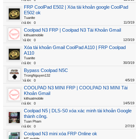
FRP CoolPad E502 | Xóa tài khoản google CoolPad
E502 ok
Tuanlte
11/3/19
Trả lời:
0
Coolpad N3 FRP | Coolpad N3 Tài Khoản Gmail
kithuatmobile
12/3/19
Trả lời:
0
Xóa tài khoản Gmail CoolPad A110 | FRP Coolpad
A110
Tuanlte
30/3/19
Trả lời:
0
Bypass Coolpad N5C
TrongNguyen132
4/5/19
Trả lời:
0
COOLPAD N3 MINI FRP | COOLPAD N3 MINI Tài
Khoản Gmail
kithuatmobile
14/5/19
Trả lời:
0
Coolpad N5 | DLS-S0 xóa xác minh tài khoản Google
thành công.
Tuan Pham
2/7/19
Trả lời:
0
Coolpad N3 mini xóa FRP Online ok
MT mobile