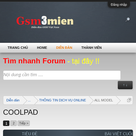
Đăng nhập
TRANG CHỦ
HOME
DIỄN ĐÀN
THÀNH VIÊN
Tìm nhanh Forum
- tại đây !!
↑ ↓
Diễn đàn
...
THÔNG TIN DỊCH VỤ ONLINE
ALL MODEL
COOLPAD
1
2
Tiếp >
TIÊU ĐỀ
BÀI VIẾT CUỐI