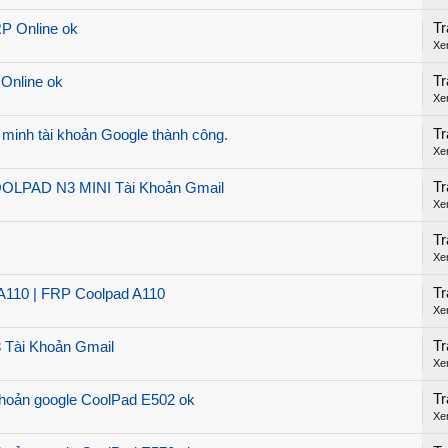
Tr
P Online ok
Xe
Tr
Online ok
Xe
Tr
minh tài khoản Google thành công.
Xe
Tr
OLPAD N3 MINI Tài Khoản Gmail
Xe
Tr
Xe
Tr
 A110 | FRP Coolpad A110
Xe
Tr
 Tài Khoản Gmail
Xe
Tr
khoản google CoolPad E502 ok
Xe