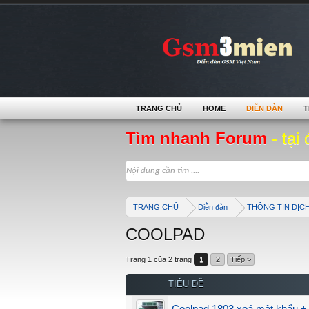
TRANG CHỦ
HOME
DIỄN ĐÀN
T
Tìm nhanh Forum
- tại 
TRANG CHỦ
Diễn đàn
THÔNG TIN DỊC
COOLPAD
Trang 1 của 2 trang
1
2
Tiếp >
TIÊU ĐỀ