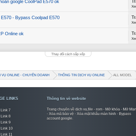
Tr
khoản google CoolPad E570 ok
Xe
Tr
d E570 - Bypass Coolpad E570
Xe
Tr
P Online ok
Xe
Thay đổi cách sắp xếp
H VỤ ONLINE - CHUYÊN DOANH
THÔNG TIN DỊCH VỤ ONLINE
ALL MODEL
GE LINKS
Thông tin về website
Trang chuyên về dịch vụ,file - rom - Mở khóa - Mở Mạ
Link 7
- Xóa mã bảo vệ - Xóa mật khẩu màn hình - Bypass
Link 8
account google.
Link 9
Link 10
Link 11