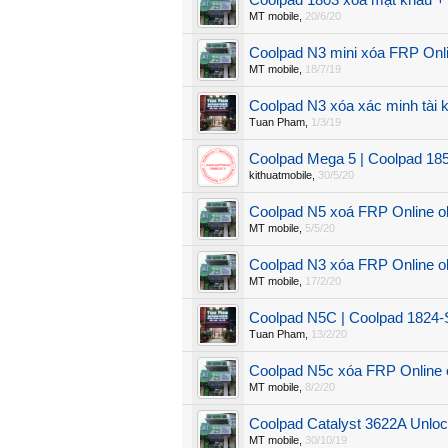
Coolpad 1803 xoá mật khẩu +
MT mobile
,
20/6/20
Coolpad N3 mini xóa FRP Onl
MT mobile
,
18/7/19
Coolpad N3 xóa xác minh tài 
Tuan Pham
,
1/3/19
Coolpad Mega 5 | Coolpad 1
kithuatmobile
,
30/5/20
Coolpad N5 xoá FRP Online o
MT mobile
,
5/5/20
Coolpad N3 xóa FRP Online o
MT mobile
,
17/2/20
Coolpad N5C | Coolpad 1824-S
Tuan Pham
,
13/2/20
Coolpad N5c xóa FRP Online 
MT mobile
,
8/2/20
Coolpad Catalyst 3622A Unloc
MT mobile
,
30/10/19