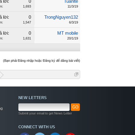
ả lời:
0
Tuanlte
m:
1,693
11/3/19
ả lời:
0
TrongNguyen132
m:
1,547
6/3/19
ả lời:
0
MT mobile
m:
1,631
20/1/19
(Bạn phải Đăng nhập hoặc Đăng ký để đăng bài viết)
NEW LETTERS
GO
ng
Submit your email to get News Letter
CONNECT WITH US