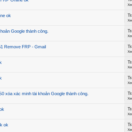
 FRP Online ok
Xe
Tr
ine ok
Xe
Tr
khoản Google thành công.
Xe
Tr
851 Remove FRP - Gmail
Xe
Tr
k
Xe
Tr
k
Xe
Tr
0 xóa xác minh tài khoản Google thành công.
Xe
Tr
ok
Xe
Tr
k ok
Xe