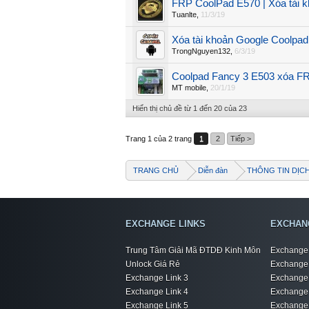
FRP CoolPad E570 | Xóa tài 
Tuanlte
,
11/3/19
Xóa tài khoản Google Coolpa
TrongNguyen132
,
6/3/19
Coolpad Fancy 3 E503 xóa FR
MT mobile
,
20/1/19
Hiển thị chủ đề từ 1 đến 20 của 23
Trang 1 của 2 trang
1
2
Tiếp >
TRANG CHỦ
Diễn đàn
THÔNG TIN DỊC
EXCHANGE LINKS
EXCHAN
Trung Tâm Giải Mã ĐTDĐ Kinh Môn
Exchange 
Unlock Giá Rẻ
Exchange 
Exchange Link 3
Exchange 
Exchange Link 4
Exchange 
Exchange Link 5
Exchange 