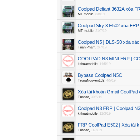
Coolpad Defiant 3632A xóa FR
MT mobile
,
8/8/19
Coolpad Sky 3 E502 xóa FRP 
MT mobile
,
21/7/19
Coolpad N5 | DLS-S0 xóa xác 
Tuan Pham
,
2/7/19
COOLPAD N3 MINI FRP | CO
kithuatmobile
,
14/5/19
Bypass Coolpad N5C
TrongNguyen132
,
4/5/19
Xóa tài khoản Gmail CoolPad
Tuanlte
,
30/3/19
Coolpad N3 FRP | Coolpad N3
kithuatmobile
,
12/3/19
FRP CoolPad E502 | Xóa tài 
Tuanlte
,
11/3/19