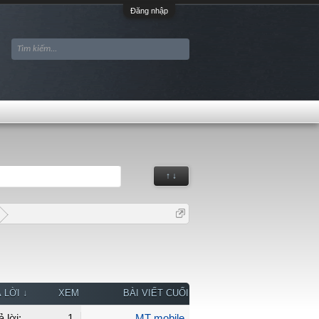
Đăng nhập
↑ ↓
 LỜI ↓
XEM
BÀI VIẾT CUỐI
ả lời:
1
MT mobile