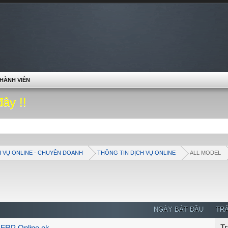
HÀNH VIÊN
đây !!
H VỤ ONLINE - CHUYÊN DOANH
THÔNG TIN DỊCH VỤ ONLINE
ALL MODEL
NGÀY BẮT ĐẦU
TRẢ
Tr