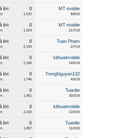
ả lời:
0
MT mobile
m:
1,532
8/8/19
ả lời:
0
MT mobile
m:
1,924
21/7/19
ả lời:
0
Tuan Pham
m:
2,193
2/7/19
ả lời:
0
kithuatmobile
m:
2,186
14/5/19
ả lời:
0
TrongNguyen132
m:
1,746
4/5/19
ả lời:
0
Tuanlte
m:
1,461
30/3/19
ả lời:
0
kithuatmobile
m:
2,102
12/3/19
ả lời:
0
Tuanlte
m:
1,857
11/3/19