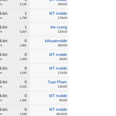
m:
2,120
20/6/20
ả lời:
1
MT mobile
m:
1,796
17/9/19
ả lời:
1
the cuong
m:
3,207
12/3/19
ả lời:
0
kithuatmobile
m:
1,861
30/5/20
ả lời:
0
MT mobile
m:
1,459
5/5/20
ả lời:
0
MT mobile
m:
1,542
17/2/20
ả lời:
0
Tuan Pham
m:
2,015
13/2/20
ả lời:
0
MT mobile
m:
1,481
8/2/20
ả lời:
0
MT mobile
m:
1,540
30/10/19