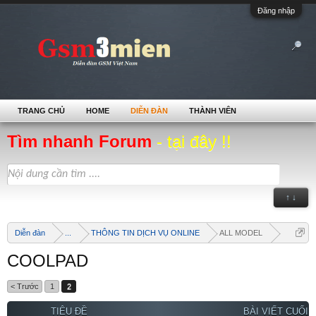
Đăng nhập
TRANG CHỦ
HOME
DIỄN ĐÀN
THÀNH VIÊN
Tìm nhanh Forum
- tại đây !!
↑ ↓
Diễn đàn
...
THÔNG TIN DỊCH VỤ ONLINE
ALL MODEL
COOLPAD
< Trước
1
2
TIÊU ĐỀ
BÀI VIẾT CUỐI