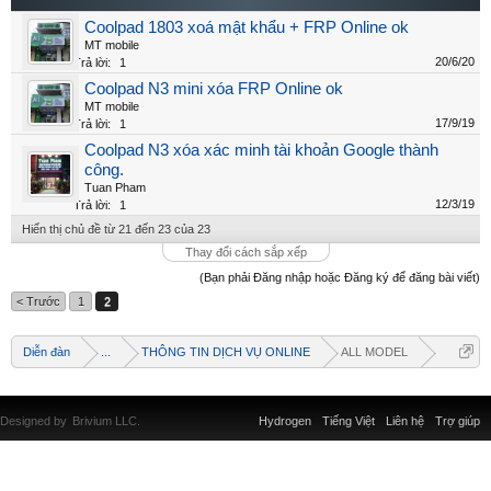
Coolpad 1803 xoá mật khẩu + FRP Online ok
MT mobile
20/6/20
Trả lời:
1
Coolpad N3 mini xóa FRP Online ok
MT mobile
17/9/19
Trả lời:
1
Coolpad N3 xóa xác minh tài khoản Google thành
công.
Tuan Pham
12/3/19
Trả lời:
1
Hiển thị chủ đề từ 21 đến 23 của 23
Thay đổi cách sắp xếp
(Bạn phải Đăng nhập hoặc Đăng ký để đăng bài viết)
< Trước
1
2
Diễn đàn
...
THÔNG TIN DỊCH VỤ ONLINE
ALL MODEL
Designed by
Brivium LLC.
Hydrogen
Tiếng Việt
Liên hệ
Trợ giúp