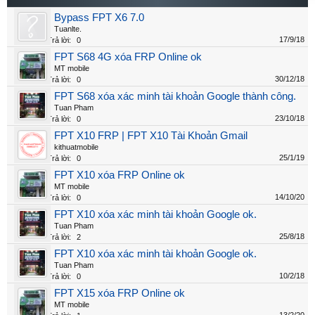
Bypass FPT X6 7.0
Tuanlte.
17/9/18
Trả lời:
0
FPT S68 4G xóa FRP Online ok
MT mobile
30/12/18
Trả lời:
0
FPT S68 xóa xác minh tài khoản Google thành công.
Tuan Pham
23/10/18
Trả lời:
0
FPT X10 FRP | FPT X10 Tài Khoản Gmail
kithuatmobile
25/1/19
Trả lời:
0
FPT X10 xóa FRP Online ok
MT mobile
14/10/20
Trả lời:
0
FPT X10 xóa xác minh tài khoản Google ok.
Tuan Pham
25/8/18
Trả lời:
2
FPT X10 xóa xác minh tài khoản Google ok.
Tuan Pham
10/2/18
Trả lời:
0
FPT X15 xóa FRP Online ok
MT mobile