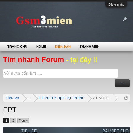
Đăng nhập
TRANG CHỦ
HOME
DIỄN ĐÀN
THÀNH VIÊN
Tìm nhanh Forum
- tại đây !!
↑ ↓
Diễn đàn
...
THÔNG TIN DỊCH VỤ ONLINE
ALL MODEL
FPT
1
2
Tiếp >
TIÊU ĐỀ ↑
BÀI VIẾT CUỐI