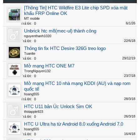
[Thông Tin] HTC Wildfire E3 Lite chip SPD xóa mật
khẩu FRP Online OK
MT mobile
6/1/26
Trả lời:
0
Unbrick htc m8(mec-ul) thành công
nguyenthanh1020
22/6/18
Trả lời:
0
Thông tin fix HTC Desire 326G treo logo
Tuanlte
29/12/19
Trả lời:
0
Mở mạng HTC ONE M7
TrongNguyen132
23/7/18
Trả lời:
0
Mở mạng HTC 10 nhà mạng KDDI (AU) và nạp rom
quốc tế
hoang555
28/3/18
Trả lời:
0
HTC U11 bản Úc Unlock Sim OK
thoiapple923
26/3/18
Trả lời:
0
HTC U Ultra hạ từ Android 8.0 xuống Android 7.0
hoang555
16/4/18
Trả lời:
0