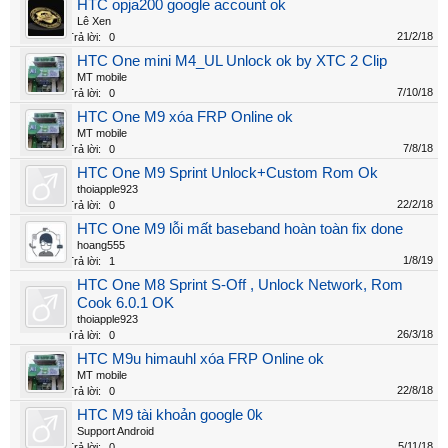
HTC opja200 google account ok
Lê Xen
21/2/18
Trả lời:
0
HTC One mini M4_UL Unlock ok by XTC 2 Clip
MT mobile
7/10/18
Trả lời:
0
HTC One M9 xóa FRP Online ok
MT mobile
7/8/18
Trả lời:
0
HTC One M9 Sprint Unlock+Custom Rom Ok
thoiapple923
22/2/18
Trả lời:
0
HTC One M9 lỗi mất baseband hoàn toàn fix done
hoang555
1/8/19
Trả lời:
1
HTC One M8 Sprint S-Off , Unlock Network, Rom
Cook 6.0.1 OK
thoiapple923
26/3/18
Trả lời:
0
HTC M9u himauhl xóa FRP Online ok
MT mobile
22/8/18
Trả lời:
0
HTC M9 tài khoản google 0k
Support Android
5/11/18
Trả lời:
0