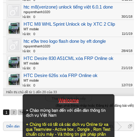
htc m8(verizone) unlock tiếng việt 6.0.1 done
nguyenthanh1020
30/1/18
Trả lời:
0
HTC M8 WHL Sprint Unlock ok by XTC 2 Clip
MT mobile
11/1/19
Trả lời:
0
htc e9w treo logo flash done by eft dongle
nguyenthanh1020
28/4/18
Trả lời:
0
HTC Desire 830 A51CML xóa FRP Online ok
MT mobile
21/1/19
Trả lời:
0
HTC Desire 626s xóa FRP Online ok
MT mobile
12/7/19
Trả lời:
0
Hiển thị chủ đề từ 1 đến 20 của 33
Thay đổi cách sắp xếp
Welcome
(Bạn phải Đăng nhập hoặc Đăng ký để đăng bài viết)
+ Chào mừng bạn đến với diễn đàn thông tin
1
2
Tiếp >
dịch vụ Việt Nam
+ Chúng tôi có tất cả các dịch vụ Online từ xa
Diễn đàn
...
THÔNG TIN DỊCH VỤ ONLINE
ALL MODEL
qua Teamview - Active box , Dongle , Rom Test
chuẩn cứu máy - Và thông tin giải pháp phần