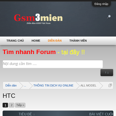
Đăng nhập
TRANG CHỦ
HOME
DIỄN ĐÀN
THÀNH VIÊN
Tìm nhanh Forum
- tại đây !!
↑ ↓
Diễn đàn
...
THÔNG TIN DỊCH VỤ ONLINE
ALL MODEL
HTC
1
2
Tiếp >
TIÊU ĐỀ ↓
BÀI VIẾT CUỐI