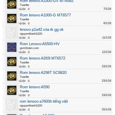
Rom lenovo A3300-GV MT6582
Tuanlte
7/1/18
Trả lời:
0
Rom lenovo A1000-G MT6577
Tuanlte
8/1/18
Trả lời:
0
lenovo p1a42 xóa tk gg ok
nguyenthanh1020
11/1/18
Trả lời:
0
Rom Lenovo A5500-HV
gsm3mien.com
12/1/18
Trả lời:
0
Rom lenovo A269i MT6572
Tuanlte
23/1/18
Trả lời:
0
Rom lenovo A298T SC8820
Tuanlte
23/1/18
Trả lời:
0
Rom lenovo A590
Tuanlte
23/1/18
Trả lời:
0
rom lenovo a7600h tiếng việt
nguyenthanh1020
25/1/18
Trả lời:
0