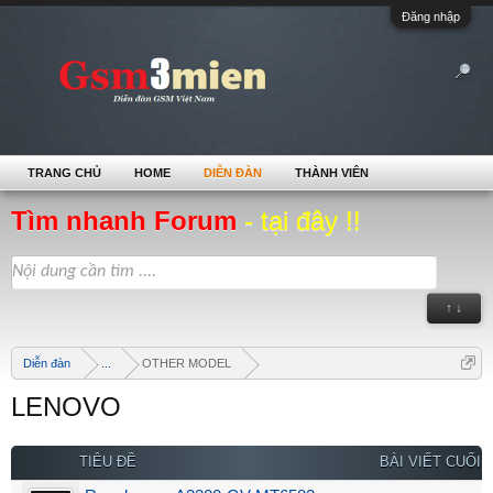
Đăng nhập
TRANG CHỦ
HOME
DIỄN ĐÀN
THÀNH VIÊN
Tìm nhanh Forum
- tại đây !!
↑ ↓
Diễn đàn
...
OTHER MODEL
LENOVO
TIÊU ĐỀ
BÀI VIẾT CUỐI