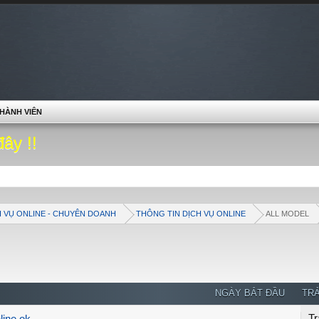
HÀNH VIÊN
đây !!
H VỤ ONLINE - CHUYÊN DOANH
THÔNG TIN DỊCH VỤ ONLINE
ALL MODEL
NGÀY BẮT ĐẦU
TRẢ
Tr