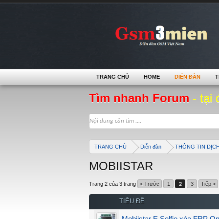
TRANG CHỦ
HOME
DIỄN ĐÀN
T
Tìm nhanh Forum
- tại 
TRANG CHỦ
Diễn đàn
THÔNG TIN DỊC
MOBIISTAR
Trang 2 của 3 trang
< Trước
1
2
3
Tiếp >
TIÊU ĐỀ