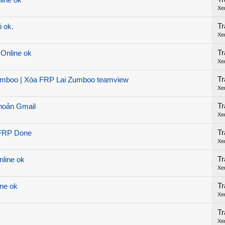
line ok
Xe
Tr
i ok.
Xe
Tr
Online ok
Xe
Tr
umboo | Xóa FRP Lai Zumboo teamview
Xe
Tr
Khoản Gmail
Xe
Tr
 FRP Done
Xe
Tr
nline ok
Xe
Tr
ine ok
Xe
Tr
Xe