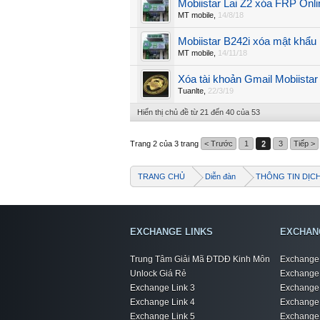
Mobiistar Lai Z2 xóa FRP Onli
MT mobile
,
14/8/18
Mobiistar B242i xóa mật khẩu 
MT mobile
,
14/11/18
Xóa tài khoản Gmail Mobiistar
Tuanlte
,
22/3/19
Hiển thị chủ đề từ 21 đến 40 của 53
Trang 2 của 3 trang
< Trước
1
2
3
Tiếp >
TRANG CHỦ
Diễn đàn
THÔNG TIN DỊC
EXCHANGE LINKS
EXCHAN
Trung Tâm Giải Mã ĐTDĐ Kinh Môn
Exchange 
Unlock Giá Rẻ
Exchange 
Exchange Link 3
Exchange 
Exchange Link 4
Exchange 
Exchange Link 5
Exchange 