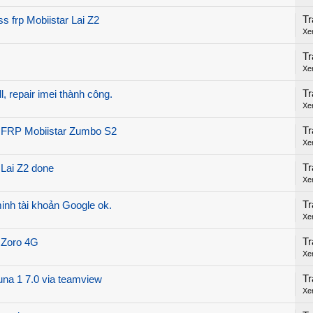
Tr
s frp Mobiistar Lai Z2
Xe
Tr
Xe
Tr
l, repair imei thành công.
Xe
Tr
FRP Mobiistar Zumbo S2
Xe
Tr
 Lai Z2 done
Xe
Tr
minh tài khoản Google ok.
Xe
Tr
r Zoro 4G
Xe
Tr
yuna 1 7.0 via teamview
Xe