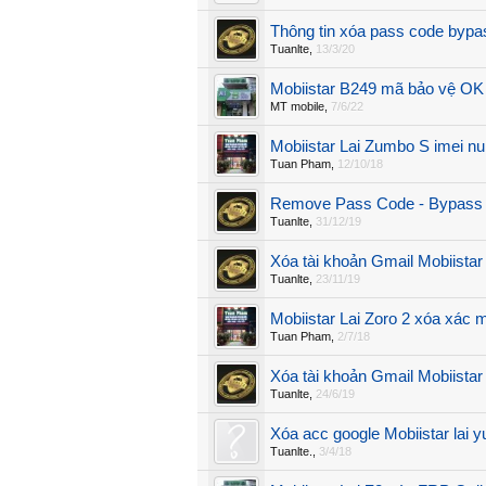
Thông tin xóa pass code bypas
Tuanlte
,
13/3/20
Mobiistar B249 mã bảo vệ OK
MT mobile
,
7/6/22
Mobiistar Lai Zumbo S imei nul
Tuan Pham
,
12/10/18
Remove Pass Code - Bypass 
Tuanlte
,
31/12/19
Xóa tài khoản Gmail Mobiistar
Tuanlte
,
23/11/19
Mobiistar Lai Zoro 2 xóa xác 
Tuan Pham
,
2/7/18
Xóa tài khoản Gmail Mobiista
Tuanlte
,
24/6/19
Xóa acc google Mobiistar lai 
Tuanlte.
,
3/4/18