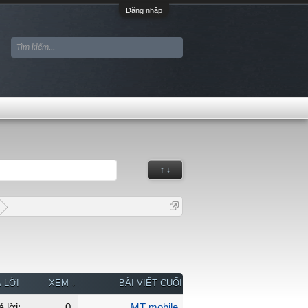
Đăng nhập
↑ ↓
 LỜI
XEM ↓
BÀI VIẾT CUỐI
ả lời:
0
MT mobile