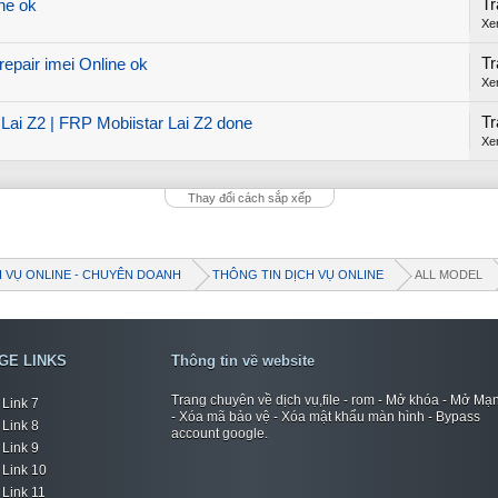
Tr
ne ok
Xe
Tr
repair imei Online ok
Xe
Tr
 Lai Z2 | FRP Mobiistar Lai Z2 done
Xe
Thay đổi cách sắp xếp
H VỤ ONLINE - CHUYÊN DOANH
THÔNG TIN DỊCH VỤ ONLINE
ALL MODEL
GE LINKS
Thông tin về website
Trang chuyên về dịch vụ,file - rom - Mở khóa - Mở Mạ
Link 7
- Xóa mã bảo vệ - Xóa mật khẩu màn hình - Bypass
Link 8
account google.
Link 9
Link 10
Link 11