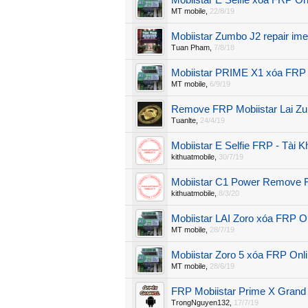
Mobiistar E Selfie xóa FRP On
MT mobile
,
22/8/19
Mobiistar Zumbo J2 repair ime
Tuan Pham
,
7/8/18
Mobiistar PRIME X1 xóa FRP 
MT mobile
,
6/9/19
Remove FRP Mobiistar Lai Z
Tuanlte
,
24/4/19
Mobiistar E Selfie FRP - Tài 
kithuatmobile
,
30/7/19
Mobiistar C1 Power Remove
kithuatmobile
,
8/3/20
Mobiistar LAI Zoro xóa FRP O
MT mobile
,
28/7/19
Mobiistar Zoro 5 xóa FRP Onl
MT mobile
,
28/6/19
FRP Mobiistar Prime X Grand
TrongNguyen132
,
17/7/19