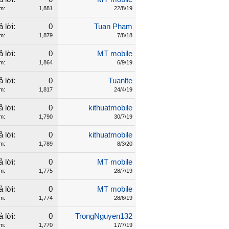
m:
1,881
22/8/19
ả lời:
0
Tuan Pham
m:
1,879
7/8/18
ả lời:
0
MT mobile
m:
1,864
6/9/19
ả lời:
0
Tuanlte
m:
1,817
24/4/19
ả lời:
0
kithuatmobile
m:
1,790
30/7/19
ả lời:
0
kithuatmobile
m:
1,789
8/3/20
ả lời:
0
MT mobile
m:
1,775
28/7/19
ả lời:
0
MT mobile
m:
1,774
28/6/19
ả lời:
0
TrongNguyen132
m:
1,770
17/7/19