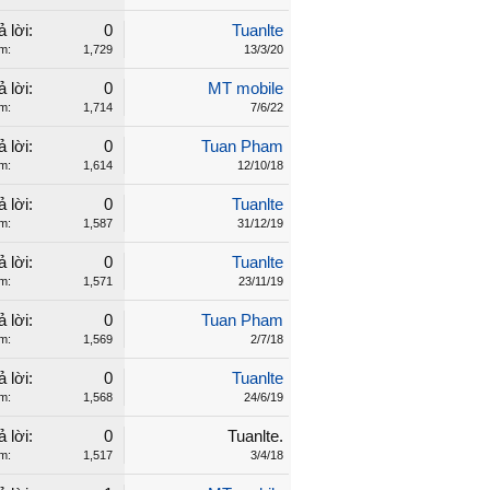
ả lời:
0
Tuanlte
m:
1,729
13/3/20
ả lời:
0
MT mobile
m:
1,714
7/6/22
ả lời:
0
Tuan Pham
m:
1,614
12/10/18
ả lời:
0
Tuanlte
m:
1,587
31/12/19
ả lời:
0
Tuanlte
m:
1,571
23/11/19
ả lời:
0
Tuan Pham
m:
1,569
2/7/18
ả lời:
0
Tuanlte
m:
1,568
24/6/19
ả lời:
0
Tuanlte.
m:
1,517
3/4/18