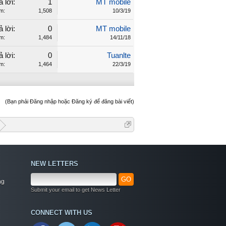
ả lời:
1
MT mobile
m:
1,508
10/3/19
ả lời:
0
MT mobile
m:
1,484
14/11/18
ả lời:
0
Tuanlte
m:
1,464
22/3/19
(Bạn phải Đăng nhập hoặc Đăng ký để đăng bài viết)
NEW LETTERS
GO
ng
Submit your email to get News Letter
Welcome
CONNECT WITH US