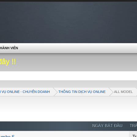
HÀNH VIÊN
đây !!
H VỤ ONLINE - CHUYÊN DOANH
THÔNG TIN DỊCH VỤ ONLINE
ALL MODEL
NGÀY BẮT ĐẦU
TRẢ
Tr