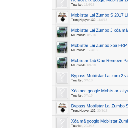
Remove tk google Mobiistar 
Tuanlte.
,
13/6/18
Mobiistar Lai Zumbo S 2017 Li
TrongNguyen132
,
11/6/18
Mobiistar Lai Zumbo J xóa mậ
MT mobile
,
8/5/18
Mobiistar Lai Zumbo xóa FRP 
MT mobile
,
17/4/18
Mobiistar Tab One Remove P
MT mobile
,
6/4/18
Bypass Mobiistar Lai zoro 2 v
Tuanlte.
,
3/4/18
Xóa acc google Mobiistar lai 
Tuanlte.
,
3/4/18
Bypass Mobiistar Lai Zumbo S
TrongNguyen132
,
30/3/18
Xóa mã google Mobiistar Zum
Tuanlte.
,
29/3/18