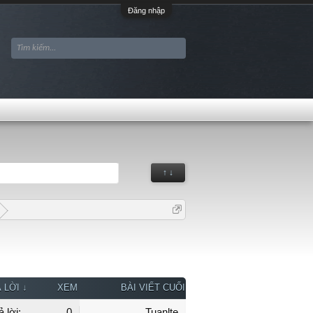
Đăng nhập
↑ ↓
 LỜI ↓
XEM
BÀI VIẾT CUỐI
ả lời:
0
Tuanlte.