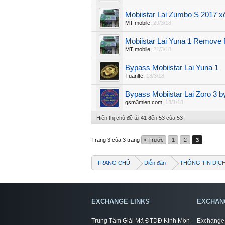
Mobiistar Lai Zumbo S 2017 x
MT mobile
,
29/3/18
Mobiistar Lai Yuna 1 Remove
MT mobile
,
21/3/18
Bypass Mobiistar Lai Yuna 1
Tuanlte
,
18/3/18
Bypass Mobiistar Lai Zoro 3 b
gsm3mien.com
,
13/1/18
Hiển thị chủ đề từ 41 đến 53 của 53
Trang 3 của 3 trang
< Trước
1
2
3
TRANG CHỦ
Diễn đàn
THÔNG TIN DỊC
EXCHANGE LINKS
EXCHAN
Trung Tâm Giải Mã ĐTDĐ Kinh Môn
Exchange 