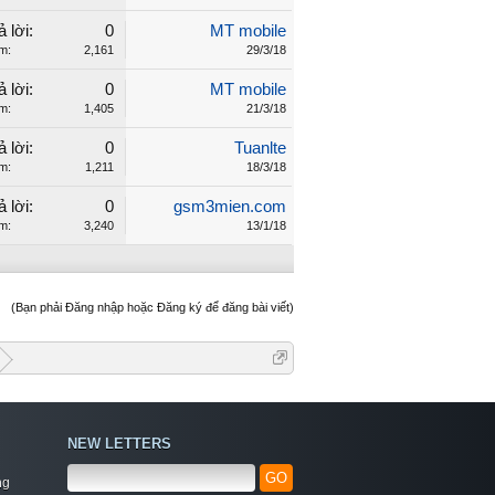
ả lời:
0
MT mobile
m:
2,161
29/3/18
ả lời:
0
MT mobile
m:
1,405
21/3/18
ả lời:
0
Tuanlte
m:
1,211
18/3/18
ả lời:
0
gsm3mien.com
m:
3,240
13/1/18
(Bạn phải Đăng nhập hoặc Đăng ký để đăng bài viết)
NEW LETTERS
GO
ng