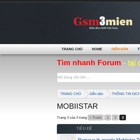
TRANG CHỦ
HOME
DIỄN ĐÀN
T
Tìm nhanh Forum
- tại 
TRANG CHỦ
Diễn đàn
THÔNG TIN DỊC
MOBIISTAR
Trang 3 của 3 trang
< Trước
1
2
3
TIÊU ĐỀ