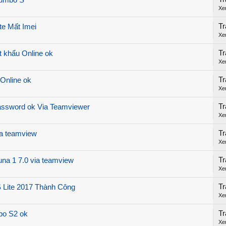
Zumbo S
Xe
Tr
te Mất Imei
Xe
Tr
t khẩu Online ok
Xe
Tr
Online ok
Xe
Tr
assword ok Via Teamviewer
Xe
Tr
ia teamview
Xe
Tr
yuna 1 7.0 via teamview
Xe
Tr
 Lite 2017 Thành Công
Xe
Tr
bo S2 ok
Xe