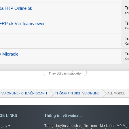
Tr
óa FRP Online ok
Xe
Tr
 FRP ok Via Teamviewer
Xe
Tr
Xe
Tr
y Micracle
Xe
Thay đổi cách sắp xếp
H VỤ ONLINE - CHUYÊN DOANH
THÔNG TIN DỊCH VỤ ONLINE
ALL MODEL
GE LINKS
Thông tin về website
Trang chuyên về dịch vụ,file - rom - Mở khóa - Mở Mạ
Link 7