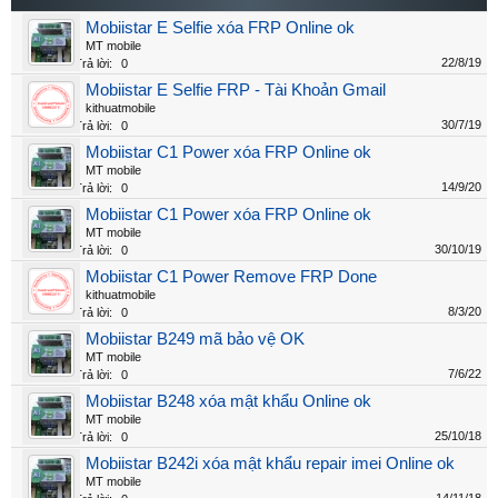
Mobiistar E Selfie xóa FRP Online ok
MT mobile
22/8/19
Trả lời:
0
Mobiistar E Selfie FRP - Tài Khoản Gmail
kithuatmobile
30/7/19
Trả lời:
0
Mobiistar C1 Power xóa FRP Online ok
MT mobile
14/9/20
Trả lời:
0
Mobiistar C1 Power xóa FRP Online ok
MT mobile
30/10/19
Trả lời:
0
Mobiistar C1 Power Remove FRP Done
kithuatmobile
8/3/20
Trả lời:
0
Mobiistar B249 mã bảo vệ OK
MT mobile
7/6/22
Trả lời:
0
Mobiistar B248 xóa mật khẩu Online ok
MT mobile
25/10/18
Trả lời:
0
Mobiistar B242i xóa mật khẩu repair imei Online ok
MT mobile