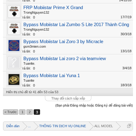
14/11/18
Trả lời:
0
FRP Mobiistar Prime X Grand
TrongNguyen132
17/7/19
Trả lời:
0
Bypass Mobiistar Lai Zumbo S Lite 2017 Thành Công
TrongNguyen132
30/3/18
Trả lời:
0
Bypass Mobiistar Lai Zoro 3 by Micracle
gsm3mien.com
13/1/18
Trả lời:
0
Bypass Mobiistar Lai zoro 2 via teamview
Tuanlte.
3/4/18
Trả lời:
0
Bypass Mobiistar Lai Yuna 1
Tuanlte
18/3/18
Trả lời:
0
Hiển thị chủ đề từ 41 đến 53 của 53
Thay đổi cách sắp xếp
(Bạn phải Đăng nhập hoặc Đăng ký để đăng bài viết)
< Trước
1
2
3
Diễn đàn
...
THÔNG TIN DỊCH VỤ ONLINE
ALL MODEL