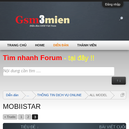
Đăng nhập
TRANG CHỦ
HOME
DIỄN ĐÀN
THÀNH VIÊN
Tìm nhanh Forum
- tại đây !!
↑ ↓
Diễn đàn
...
THÔNG TIN DỊCH VỤ ONLINE
ALL MODEL
MOBIISTAR
< Trước
1
2
3
TIÊU ĐỀ ↓
BÀI VIẾT CUỐI