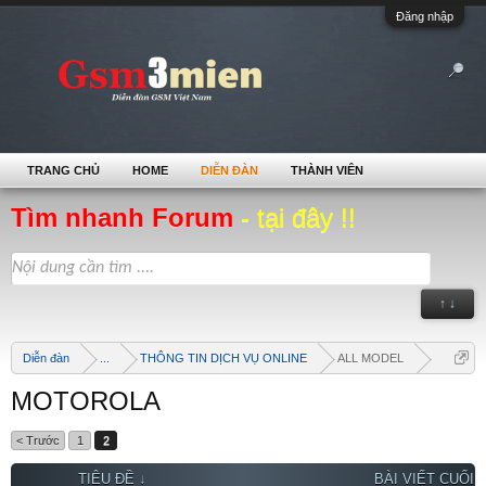
Đăng nhập
TRANG CHỦ
HOME
DIỄN ĐÀN
THÀNH VIÊN
Tìm nhanh Forum
- tại đây !!
↑ ↓
Diễn đàn
...
THÔNG TIN DỊCH VỤ ONLINE
ALL MODEL
MOTOROLA
< Trước
1
2
TIÊU ĐỀ ↓
BÀI VIẾT CUỐI