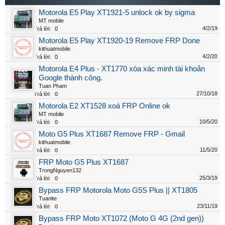
Motorola E5 Play XT1921-5 unlock ok by sigma
MT mobile
4/2/19
Trả lời:
0
Motorola E5 Play XT1920-19 Remove FRP Done
kithuatmobile
4/2/20
Trả lời:
0
Motorola E4 Plus - XT1770 xóa xác minh tài khoản
Google thành công.
Tuan Pham
27/10/18
Trả lời:
0
Motorola E2 XT1528 xoá FRP Online ok
MT mobile
10/5/20
Trả lời:
0
Moto G5 Plus XT1687 Remove FRP - Gmail
kithuatmobile
11/5/20
Trả lời:
0
FRP Moto G5 Plus XT1687
TrongNguyen132
25/3/19
Trả lời:
0
Bypass FRP Motorola Moto G5S Plus || XT1805
Tuanlte
23/11/19
Trả lời:
0
Bypass FRP Moto XT1072 (Moto G 4G (2nd gen))