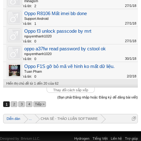
minagsm
27/1/18
Trả lời:
2
Oppo R8106 Mất imei bb done
Support Android
27/1/18
Trả lời:
1
Oppo f3 unlock passcode by mrt
nguyenthanh1020
27/1/18
Trả lời:
0
oppo a37fw read password by cstool ok
nguyenthanh1020
30/1/18
Trả lời:
0
Oppo F1S gỡ bỏ mã vẽ hình ko mất dữ liệu.
Tuan Pham
2/2/18
Trả lời:
0
Hiển thị chủ đề từ 1 đến 20 của 62
Thay đổi cách sắp xếp
(Bạn phải Đăng nhập hoặc Đăng ký để đăng bài viết)
1
2
3
4
Tiếp >
Diễn đàn
...
CHIA SẺ - THẢO LUẬN SOFTWARE
Designed by
Brivium LLC.
Hydrogen
Tiếng Việt
Liên hệ
Trợ giúp