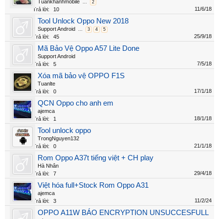
Tuấnkhanhmobile
...
2
11/6/18
Trả lời:
10
Tool Unlock Oppo New 2018
Support Android
...
3
4
5
25/9/18
Trả lời:
45
Mã Bảo Vệ Oppo A57 Lite Done
Support Android
7/5/18
Trả lời:
5
Xóa mã bảo vệ OPPO F1S
Tuanlte
17/1/18
Trả lời:
0
QCN Oppo cho anh em
ajemca
18/1/18
Trả lời:
1
Tool unlock oppo
TrongNguyen132
21/1/18
Trả lời:
0
Rom Oppo A37t tiếng việt + CH play
Hà Nhân
29/4/18
Trả lời:
7
Việt hóa full+Stock Rom Oppo A31
ajemca
11/2/24
Trả lời:
3
OPPO A11W BÁO ENCRYPTION UNSUCCESFULL