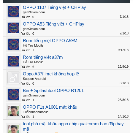
OPPO 1107 Tiếng việt + CHPlay
gsm3mien.com
7/1/18
Trả lời:
0
OPPO A53 Tiếng việt + CHPlay
gsm3mien.com
7/1/18
Trả lời:
0
Rom tiếng việt OPPO A59M
Hổ Trợ Mobile
19/12/18
Trả lời:
7
Rom tiếng việt a37m
Hổ Trợ Mobile
12/9/19
Trả lời:
6
Oppo A37f imei không hợp lệ
Support Android
8/1/18
Trả lời:
0
Bin + Spflashtool OPPO R1201
gsm3mien.com
25/8/18
Trả lời:
1
OPPO F1s A1601 mật khẩu
Tuấnkhanhmobile
14/1/18
Trả lời:
1
tool phá mật khẩu oppo chip qualcomm bao đập bay
mã