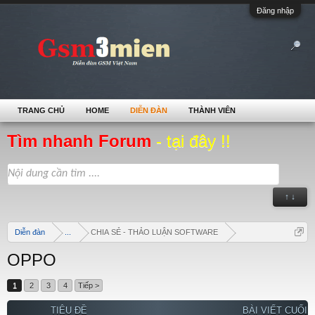
Đăng nhập
TRANG CHỦ
HOME
DIỄN ĐÀN
THÀNH VIÊN
Tìm nhanh Forum
- tại đây !!
↑ ↓
Diễn đàn
...
CHIA SẺ - THẢO LUẬN SOFTWARE
OPPO
1
2
3
4
Tiếp >
TIÊU ĐỀ
BÀI VIẾT CUỐI