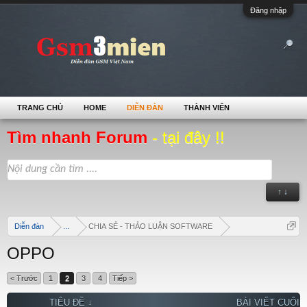
Đăng nhập
TRANG CHỦ
HOME
DIỄN ĐÀN
THÀNH VIÊN
Tìm nhanh Forum
- tại đây !!
↑ ↓
Diễn đàn
...
CHIA SẺ - THẢO LUẬN SOFTWARE
OPPO
< Trước
1
2
3
4
Tiếp >
TIÊU ĐỀ ↓
BÀI VIẾT CUỐI