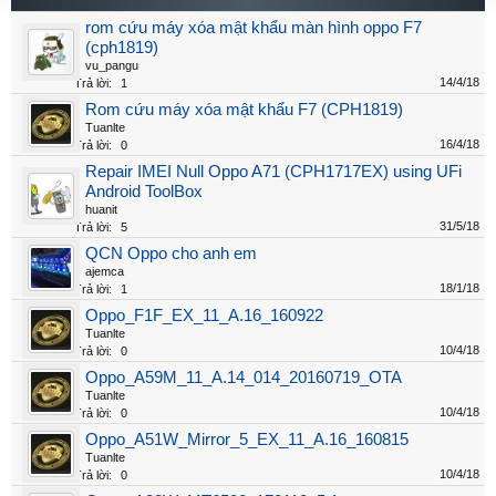
rom cứu máy xóa mật khẩu màn hình oppo F7
(cph1819)
vu_pangu
14/4/18
Trả lời:
1
Rom cứu máy xóa mật khẩu F7 (CPH1819)
Tuanlte
16/4/18
Trả lời:
0
Repair IMEI Null Oppo A71 (CPH1717EX) using UFi
Android ToolBox
huanit
31/5/18
Trả lời:
5
QCN Oppo cho anh em
ajemca
18/1/18
Trả lời:
1
Oppo_F1F_EX_11_A.16_160922
Tuanlte
10/4/18
Trả lời:
0
Oppo_A59M_11_A.14_014_20160719_OTA
Tuanlte
10/4/18
Trả lời:
0
Oppo_A51W_Mirror_5_EX_11_A.16_160815
Tuanlte
10/4/18
Trả lời:
0