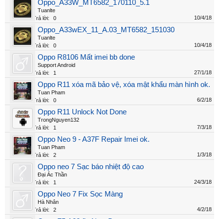
Oppo_A33W_MT6582_170110_5.1
Tuanlte
10/4/18
Trả lời:
0
Oppo_A33wEX_11_A.03_MT6582_151030
Tuanlte
10/4/18
Trả lời:
0
Oppo R8106 Mất imei bb done
Support Android
27/1/18
Trả lời:
1
Oppo R11 xóa mã bảo vệ, xóa mật khẩu màn hình ok.
Tuan Pham
6/2/18
Trả lời:
0
Oppo R11 Unlock Not Done
TrongNguyen132
7/3/18
Trả lời:
1
Oppo Neo 9 - A37F Repair Imei ok.
Tuan Pham
1/3/18
Trả lời:
2
Oppo neo 7 Sạc báo nhiệt độ cao
Đại Ác Thần
24/3/18
Trả lời:
1
Oppo Neo 7 Fix Sọc Màng
Hà Nhân
4/2/18
Trả lời:
2