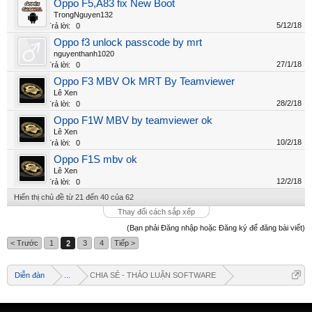
Oppo F5,A83 fix New Boot
TrongNguyen132
5/12/18
Trả lời:
0
Oppo f3 unlock passcode by mrt
nguyenthanh1020
27/1/18
Trả lời:
0
Oppo F3 MBV Ok MRT By Teamviewer
Lê Xen
28/2/18
Trả lời:
0
Oppo F1W MBV by teamviewer ok
Lê Xen
10/2/18
Trả lời:
0
Oppo F1S mbv ok
Lê Xen
12/2/18
Trả lời:
0
Hiển thị chủ đề từ 21 đến 40 của 62
Thay đổi cách sắp xếp
(Bạn phải Đăng nhập hoặc Đăng ký để đăng bài viết)
< Trước
1
2
3
4
Tiếp >
Diễn đàn
...
CHIA SẺ - THẢO LUẬN SOFTWARE