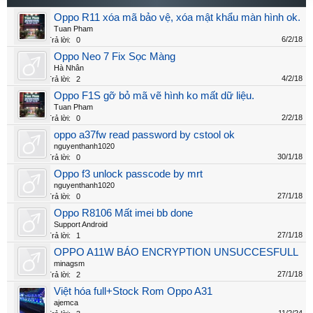
Oppo R11 xóa mã bảo vệ, xóa mật khẩu màn hình ok.
Tuan Pham
6/2/18
Trả lời:
0
Oppo Neo 7 Fix Sọc Màng
Hà Nhân
4/2/18
Trả lời:
2
Oppo F1S gỡ bỏ mã vẽ hình ko mất dữ liệu.
Tuan Pham
2/2/18
Trả lời:
0
oppo a37fw read password by cstool ok
nguyenthanh1020
30/1/18
Trả lời:
0
Oppo f3 unlock passcode by mrt
nguyenthanh1020
27/1/18
Trả lời:
0
Oppo R8106 Mất imei bb done
Support Android
27/1/18
Trả lời:
1
OPPO A11W BÁO ENCRYPTION UNSUCCESFULL
minagsm
27/1/18
Trả lời:
2
Việt hóa full+Stock Rom Oppo A31
ajemca