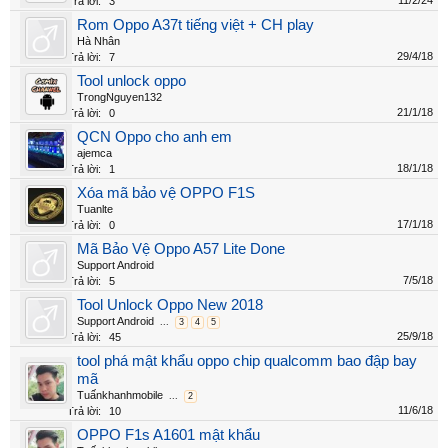
11/2/24
Trả lời:
3
Rom Oppo A37t tiếng việt + CH play
Hà Nhân
29/4/18
Trả lời:
7
Tool unlock oppo
TrongNguyen132
21/1/18
Trả lời:
0
QCN Oppo cho anh em
ajemca
18/1/18
Trả lời:
1
Xóa mã bảo vệ OPPO F1S
Tuanlte
17/1/18
Trả lời:
0
Mã Bảo Vệ Oppo A57 Lite Done
Support Android
7/5/18
Trả lời:
5
Tool Unlock Oppo New 2018
Support Android
...
3
4
5
25/9/18
Trả lời:
45
tool phá mật khẩu oppo chip qualcomm bao đập bay
mã
Tuấnkhanhmobile
...
2
11/6/18
Trả lời:
10
OPPO F1s A1601 mật khẩu