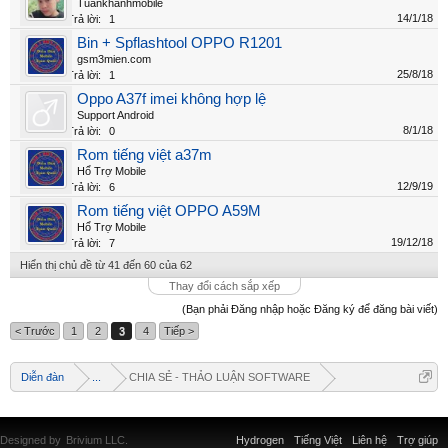
Tuấnkhanhmobile
14/1/18
Trả lời:
1
Bin + Spflashtool OPPO R1201
gsm3mien.com
25/8/18
Trả lời:
1
Oppo A37f imei không hợp lệ
Support Android
8/1/18
Trả lời:
0
Rom tiếng việt a37m
Hổ Trợ Mobile
12/9/19
Trả lời:
6
Rom tiếng việt OPPO A59M
Hổ Trợ Mobile
19/12/18
Trả lời:
7
Hiển thị chủ đề từ 41 đến 60 của 62
Thay đổi cách sắp xếp
(Bạn phải Đăng nhập hoặc Đăng ký để đăng bài viết)
< Trước
1
2
3
4
Tiếp >
Diễn đàn
...
CHIA SẺ - THẢO LUẬN SOFTWARE
Designed by
Brivium LLC.
Hydrogen
Tiếng Việt
Liên hệ
Trợ giúp