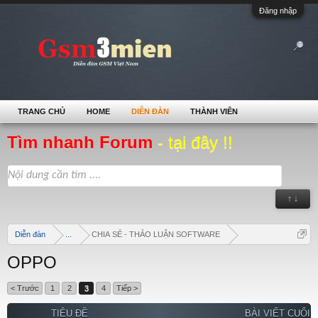
Đăng nhập
TRANG CHỦ
HOME
DIỄN ĐÀN
THÀNH VIÊN
Tìm nhanh Forum
- tại đây !!
↑ ↓
Diễn đàn
...
CHIA SẺ - THẢO LUẬN SOFTWARE
OPPO
< Trước
1
2
3
4
Tiếp >
TIÊU ĐỀ
BÀI VIẾT CUỐI