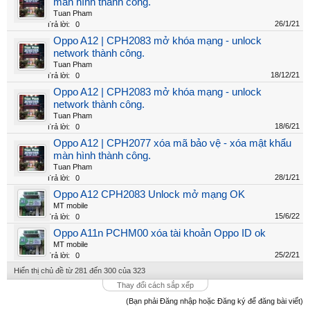
màn hình thành công.
Tuan Pham
26/1/21
Trả lời:
0
Oppo A12 | CPH2083 mở khóa mạng - unlock
network thành công.
Tuan Pham
18/12/21
Trả lời:
0
Oppo A12 | CPH2083 mở khóa mạng - unlock
network thành công.
Tuan Pham
18/6/21
Trả lời:
0
Oppo A12 | CPH2077 xóa mã bảo vệ - xóa mật khẩu
màn hình thành công.
Tuan Pham
28/1/21
Trả lời:
0
Oppo A12 CPH2083 Unlock mở mạng OK
MT mobile
15/6/22
Trả lời:
0
Oppo A11n PCHM00 xóa tài khoản Oppo ID ok
MT mobile
25/2/21
Trả lời:
0
Hiển thị chủ đề từ 281 đến 300 của 323
Thay đổi cách sắp xếp
(Bạn phải Đăng nhập hoặc Đăng ký để đăng bài viết)