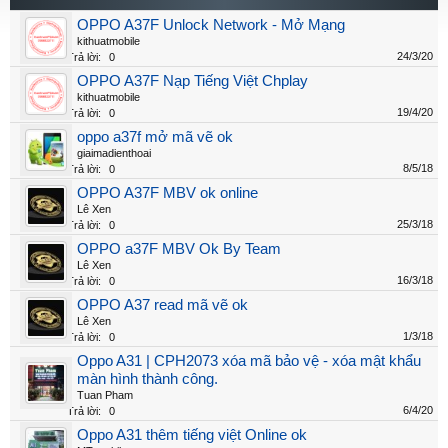
OPPO A37F Unlock Network - Mở Mạng
kithuatmobile
24/3/20
Trả lời:
0
OPPO A37F Nạp Tiếng Việt Chplay
kithuatmobile
19/4/20
Trả lời:
0
oppo a37f mở mã vẽ ok
giaimadienthoai
8/5/18
Trả lời:
0
OPPO A37F MBV ok online
Lê Xen
25/3/18
Trả lời:
0
OPPO a37F MBV Ok By Team
Lê Xen
16/3/18
Trả lời:
0
OPPO A37 read mã vẽ ok
Lê Xen
1/3/18
Trả lời:
0
Oppo A31 | CPH2073 xóa mã bảo vệ - xóa mật khẩu
màn hình thành công.
Tuan Pham
6/4/20
Trả lời:
0
Oppo A31 thêm tiếng việt Online ok