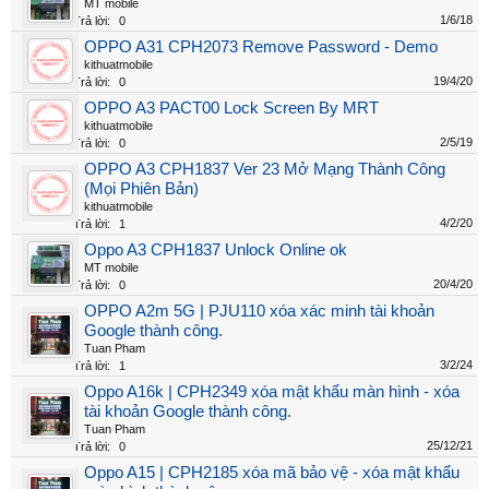
MT mobile
1/6/18
Trả lời:
0
OPPO A31 CPH2073 Remove Password - Demo
kithuatmobile
19/4/20
Trả lời:
0
OPPO A3 PACT00 Lock Screen By MRT
kithuatmobile
2/5/19
Trả lời:
0
OPPO A3 CPH1837 Ver 23 Mở Mạng Thành Công
(Mọi Phiên Bản)
kithuatmobile
4/2/20
Trả lời:
1
Oppo A3 CPH1837 Unlock Online ok
MT mobile
20/4/20
Trả lời:
0
OPPO A2m 5G | PJU110 xóa xác minh tài khoản
Google thành công.
Tuan Pham
3/2/24
Trả lời:
1
Oppo A16k | CPH2349 xóa mật khẩu màn hình - xóa
tài khoản Google thành công.
Tuan Pham
25/12/21
Trả lời:
0
Oppo A15 | CPH2185 xóa mã bảo vệ - xóa mật khẩu