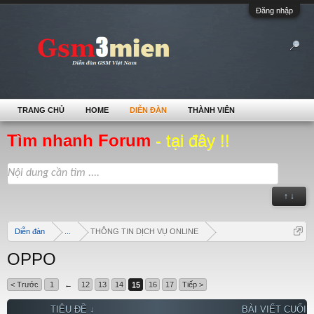
Đăng nhập
TRANG CHỦ
HOME
DIỄN ĐÀN
THÀNH VIÊN
Tìm nhanh Forum
- tại đây !!
↑ ↓
Diễn đàn
...
THÔNG TIN DỊCH VỤ ONLINE
OPPO
< Trước
1
←
12
13
14
15
16
17
Tiếp >
TIÊU ĐỀ ↓
BÀI VIẾT CUỐI