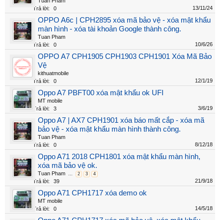
Tuan Pham
13/11/24
Trả lời:
0
OPPO A6c | CPH2895 xóa mã bảo vệ - xóa mật khẩu
màn hình - xóa tài khoản Google thành công.
Tuan Pham
10/6/26
Trả lời:
0
OPPO A7 CPH1905 CPH1903 CPH1901 Xóa Mã Bảo
Vệ
kithuatmobile
12/1/19
Trả lời:
0
Oppo A7 PBFT00 xóa mật khẩu ok UFI
MT mobile
3/6/19
Trả lời:
3
Oppo A7 | AX7 CPH1901 xóa báo mất cắp - xóa mã
bảo vệ - xóa mật khẩu màn hình thành công.
Tuan Pham
8/12/18
Trả lời:
0
Oppo A71 2018 CPH1801 xóa mật khẩu màn hình,
xóa mã bảo vệ ok.
Tuan Pham
...
2
3
4
21/9/18
Trả lời:
39
Oppo A71 CPH1717 xóa demo ok
MT mobile
14/5/18
Trả lời:
0