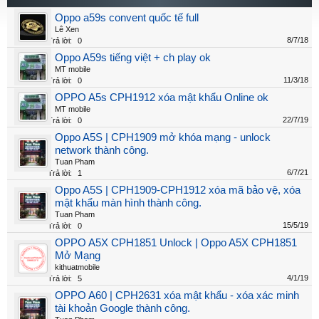
Oppo a59s convent quốc tế full
Lê Xen
8/7/18
Trả lời:
0
Oppo A59s tiếng việt + ch play ok
MT mobile
11/3/18
Trả lời:
0
OPPO A5s CPH1912 xóa mật khẩu Online ok
MT mobile
22/7/19
Trả lời:
0
Oppo A5S | CPH1909 mở khóa mạng - unlock
network thành công.
Tuan Pham
6/7/21
Trả lời:
1
Oppo A5S | CPH1909-CPH1912 xóa mã bảo vệ, xóa
mật khẩu màn hình thành công.
Tuan Pham
15/5/19
Trả lời:
0
OPPO A5X CPH1851 Unlock | Oppo A5X CPH1851
Mở Mạng
kithuatmobile
4/1/19
Trả lời:
5
OPPO A60 | CPH2631 xóa mật khẩu - xóa xác minh
tài khoản Google thành công.