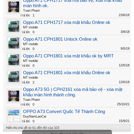
Oppo A71 CPH1717 xóa mã bảo vệ, xóa mật khẩu
màn hình ok.
Tuan Pham
23/6/18
Trả lời:
1
Oppo A71 CPH1717 xóa mật khẩu Online ok
MT mobile
3/8/18
Trả lời:
0
Oppo A71 CPH1801 Unlock Online ok
MT mobile
9/5/19
Trả lời:
0
Oppo A71 CPH1801 xóa mật khẩu ok by MRT
MT mobile
12/5/18
Trả lời:
0
Oppo A71 CPH1801 xóa mật khẩu Online ok
MT mobile
12/6/18
Trả lời:
2
Oppo A73 5G | CPH2161 xóa mã bảo vệ - xóa mật
khẩu màn hình thành công.
Tuan Pham
25/10/21
Trả lời:
0
OPPO A73 Convert Quốc Tế Thành Công
DuyNamLaoCai
15/9/21
Trả lời:
0
Hiển thị chủ đề từ 61 đến 80 của 323