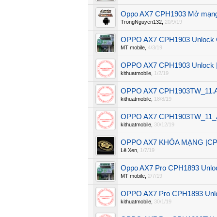
Oppo AX7 CPH1903 Mở mạng 
TrongNguyen132
,
20/9/19
OPPO AX7 CPH1903 Unlock O
MT mobile
,
4/3/19
OPPO AX7 CPH1903 Unlock
kithuatmobile
,
1/2/19
OPPO AX7 CPH1903TW_11.A1
kithuatmobile
,
18/8/19
OPPO AX7 CPH1903TW_11_A.
kithuatmobile
,
30/12/19
OPPO AX7 KHÓA MẠNG |C
Lê Xen
,
1/7/19
Oppo AX7 Pro CPH1893 Unloc
MT mobile
,
2/7/19
OPPO AX7 Pro CPH1893 Unl
kithuatmobile
,
30/1/19