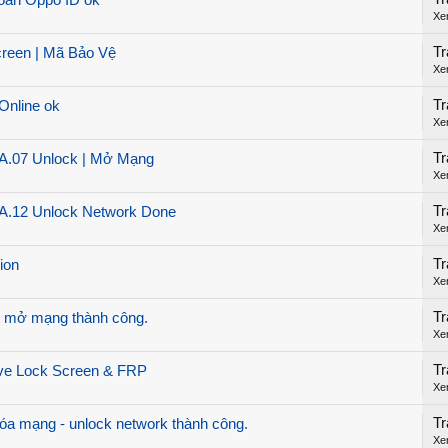
oản Oppo ID ok
Xe
Tr
een | Mã Bảo Vệ
Xe
Tr
nline ok
Xe
Tr
07 Unlock | Mở Mạng
Xe
Tr
12 Unlock Network Done
Xe
Tr
ion
Xe
Tr
- mở mạng thành công.
Xe
Tr
 Lock Screen & FRP
Xe
Tr
 mạng - unlock network thành công.
Xe