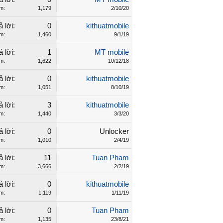
m:
1,179
2/10/20
ả lời:
0
kithuatmobile
m:
1,460
9/1/19
ả lời:
1
MT mobile
m:
1,622
10/12/18
ả lời:
0
kithuatmobile
m:
1,051
8/10/19
ả lời:
3
kithuatmobile
m:
1,440
3/3/20
ả lời:
0
Unlocker
m:
1,010
2/4/19
ả lời:
11
Tuan Pham
m:
3,666
2/2/19
ả lời:
0
kithuatmobile
m:
1,119
1/11/19
ả lời:
0
Tuan Pham
m:
1,135
23/8/21