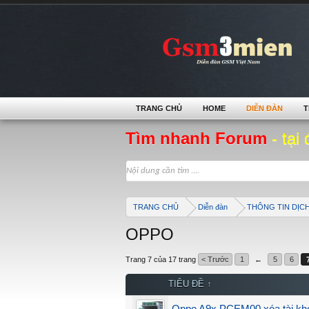
TRANG CHỦ
HOME
DIỄN ĐÀN
T
Tìm nhanh Forum
- tại 
TRANG CHỦ
Diễn đàn
THÔNG TIN DỊC
OPPO
Trang 7 của 17 trang
< Trước
1
←
5
6
TIÊU ĐỀ ↑