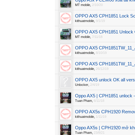
Oppo A9x PCEM00 xóa tài kh
MT mobile
,
2/10/20
OPPO AX5 CPH1851 Lock Scr
kithuatmobile
,
9/1/19
OPPO AX5 CPH1851 Unlock O
MT mobile
,
7/11/18
OPPO AX5 CPH1851TW_11_A.
kithuatmobile
,
8/10/19
OPPO AX5 CPH1851TW_11_A.
kithuatmobile
,
26/12/19
OPPO AX5 unlock OK all vers
Unlocker
,
2/4/19
Oppo AX5 | CPH1851 unlock 
Tuan Pham
,
6/11/18
OPPO AX5s CPH1920 Remove
kithuatmobile
,
1/11/19
Oppo AX5s | CPH1920 mở khóa
Tuan Pham
,
23/8/21