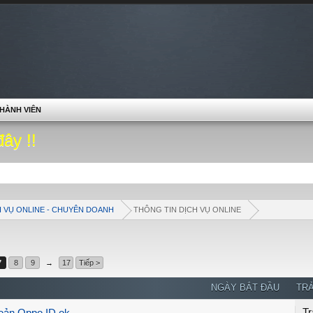
HÀNH VIÊN
đây !!
H VỤ ONLINE - CHUYÊN DOANH
THÔNG TIN DỊCH VỤ ONLINE
7
8
9
→
17
Tiếp >
NGÀY BẮT ĐẦU
TRẢ
Tr