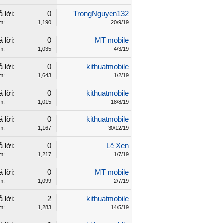
ả lời:
0
TrongNguyen132
m:
1,190
20/9/19
ả lời:
0
MT mobile
m:
1,035
4/3/19
ả lời:
0
kithuatmobile
m:
1,643
1/2/19
ả lời:
0
kithuatmobile
m:
1,015
18/8/19
ả lời:
0
kithuatmobile
m:
1,167
30/12/19
ả lời:
0
Lê Xen
m:
1,217
1/7/19
ả lời:
0
MT mobile
m:
1,099
2/7/19
ả lời:
2
kithuatmobile
m:
1,283
14/5/19