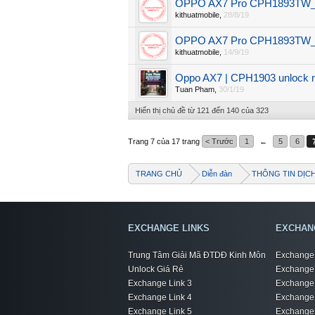
OPPO AX7 Pro CPH1893TW_1
kithuatmobile
,
28/8/19
OPPO AX7 Pro CPH1893TW_1
kithuatmobile
,
14/9/19
Oppo AX7 | CPH1903 unlock n
Tuan Pham
,
30/1/19
Hiển thị chủ đề từ 121 đến 140 của 323
Trang 7 của 17 trang
< Trước
1
←
5
6
TRANG CHỦ
Diễn đàn
THÔNG TIN DỊC
EXCHANGE LINKS
EXCHAN
Trung Tâm Giải Mã ĐTDĐ Kinh Môn
Exchange 
Unlock Giá Rẻ
Exchange 
Exchange Link 3
Exchange 
Exchange Link 4
Exchange 
Exchange Link 5
Exchange 