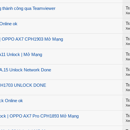
Tr
thành công qua Teamviewer
Xe
Tr
nline ok
Xe
Tr
 | OPPO AX7 CPH1903 Mở Mạng
Xe
Tr
1 Unlock | Mở Mạng
Xe
Tr
15 Unlock Network Done
Xe
Tr
PH1703 UNLOCK DONE
Xe
Tr
k Online ok
Xe
Tr
ock | OPPO AX7 Pro CPH1893 Mở Mạng
Xe