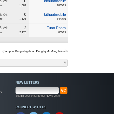
ả lời:
0
kithuatmobile
m:
1,087
28/8/19
ả lời:
0
kithuatmobile
m:
1,121
14/9/19
ả lời:
2
Tuan Pham
m:
2,173
8/3/19
(Bạn phải Đăng nhập hoặc Đăng ký để đăng bài viết)
NEW LETTERS
GO
ng
Submit your email to get News Letter
CONNECT WITH US