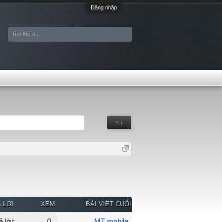
Đăng nhập
↑ ↓
 LỜI
XEM
BÀI VIẾT CUỐI
ả lời:
0
MT mobile