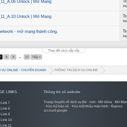
Tr
1_A.06 Unlock | Mở Mạng
Xe
Tr
1_A.10 Unlock | Mở Mạng
Xe
Tr
etwork - mở mạng thành công.
Xe
Thay đổi cách sắp xếp
7
8
9
→
17
Tiếp >
H VỤ ONLINE - CHUYÊN DOANH
THÔNG TIN DỊCH VỤ ONLINE
GE LINKS
Thông tin về website
Trang chuyên về dịch vụ,file - rom - Mở khóa - Mở Mạ
Link 7
- Xóa mã bảo vệ - Xóa mật khẩu màn hình - Bypass
Link 8
account google.
Link 9
Link 10
Link 11