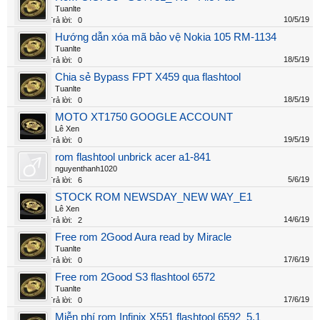
Tuanlte
10/5/19
Trả lời:
0
Hướng dẫn xóa mã bảo vệ Nokia 105 RM-1134
Tuanlte
18/5/19
Trả lời:
0
Chia sẻ Bypass FPT X459 qua flashtool
Tuanlte
18/5/19
Trả lời:
0
MOTO XT1750 GOOGLE ACCOUNT
Lê Xen
19/5/19
Trả lời:
0
rom flashtool unbrick acer a1-841
nguyenthanh1020
5/6/19
Trả lời:
6
STOCK ROM NEWSDAY_NEW WAY_E1
Lê Xen
14/6/19
Trả lời:
2
Free rom 2Good Aura read by Miracle
Tuanlte
17/6/19
Trả lời:
0
Free rom 2Good S3 flashtool 6572
Tuanlte
17/6/19
Trả lời:
0
Miễn phí rom Infinix X551 flashtool 6592_5.1