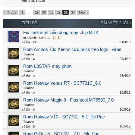
8/2/18
< Trước
1
←
29
30
31
32
33
34
Tiếp >
TIÊU ĐỀ
BÀI VIẾT CUỐI ↑
Fix imei vĩnh viễn dòng máy chip MTK
gsm3mien.com
...
2
3
11/4/19
Trả lời:
24
Rom Archos 70c Xenon cứu brick treo logo , virus
Tuanlte
24/4/19
Trả lời:
4
Rom L8STAR máy phím
Tuanlte
26/4/19
Trả lời:
0
Rom Hotwav Venus R7 - SC7731C_6.0
Tuanlte
10/5/19
Trả lời:
0
Rom Hotwav Magic 8 - Flashtool MT6580_7.0
Tuanlte
10/5/19
Trả lời:
0
Rom Hotwav V10 - SC7731 - 5.1_file Pac
Tuanlte
10/5/19
Trả lời:
0
Rom GiGi U5 - SC7731_ 7.0 - File Pac