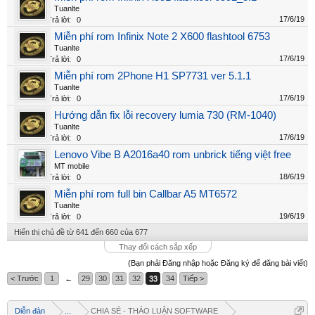
Tuanlte
17/6/19
Trả lời:
0
Miễn phí rom Infinix Note 2 X600 flashtool 6753
Tuanlte
17/6/19
Trả lời:
0
Miễn phí rom 2Phone H1 SP7731 ver 5.1.1
Tuanlte
17/6/19
Trả lời:
0
Hướng dẫn fix lỗi recovery lumia 730 (RM-1040)
Tuanlte
17/6/19
Trả lời:
0
Lenovo Vibe B A2016a40 rom unbrick tiếng việt free
MT mobile
18/6/19
Trả lời:
0
Miễn phí rom full bin Callbar A5 MT6572
Tuanlte
19/6/19
Trả lời:
0
Hiển thị chủ đề từ 641 đến 660 của 677
Thay đổi cách sắp xếp
(Bạn phải Đăng nhập hoặc Đăng ký để đăng bài viết)
< Trước
1
←
29
30
31
32
33
34
Tiếp >
Diễn đàn
...
CHIA SẺ - THẢO LUẬN SOFTWARE