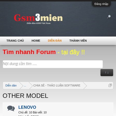
Đăng nhập
TRANG CHỦ
HOME
DIỄN ĐÀN
THÀNH VIÊN
Tìm nhanh Forum
- tại đây !!
↑ ↓
Diễn đàn
...
CHIA SẺ - THẢO LUẬN SOFTWARE
OTHER MODEL
LENOVO
Chủ đề:
10
Bài viết:
10