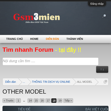
Đăng nhập
TRANG CHỦ
HOME
DIỄN ĐÀN
THÀNH VIÊN
Tìm nhanh Forum
- tại đây !!
↑ ↓
Diễn đàn
...
THÔNG TIN DỊCH VỤ ONLINE
ALL MODEL
OTHER MODEL
< Trước
1
←
14
15
16
17
18
19
Tiếp >
TIÊU ĐỀ
BÀI VIẾT CUỐI