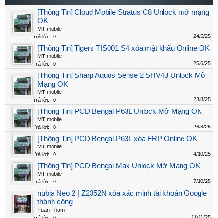
[Thông Tin] Cloud Mobile Stratus C8 Unlock mở mạng
OK
MT mobile
24/5/25
Trả lời:
0
[Thông Tin] Tigers TIS001 S4 xóa mật khẩu Online OK
MT mobile
25/6/25
Trả lời:
0
[Thông Tin] Sharp Aquos Sense 2 SHV43 Unlock Mở
Mạng OK
MT mobile
23/8/25
Trả lời:
0
[Thông Tin] PCD Bengal P63L Unlock Mở Mạng OK
MT mobile
26/8/25
Trả lời:
0
[Thông Tin] PCD Bengal P63L xóa FRP Online OK
MT mobile
4/10/25
Trả lời:
0
[Thông Tin] PCD Bengal Max Unlock Mở Mạng OK
MT mobile
7/10/25
Trả lời:
0
nubia Neo 2 | Z2352N xóa xác minh tài khoản Google
thành công
Tuan Pham
11/11/25
Trả lời:
0