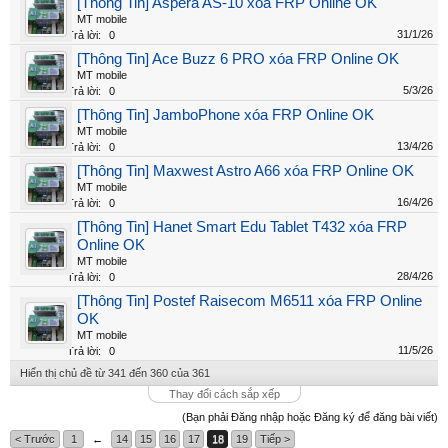
[Thông Tin] Aspera AS-10 xóa FRP Online OK
MT mobile
31/1/26
Trả lời:
0
[Thông Tin] Ace Buzz 6 PRO xóa FRP Online OK
MT mobile
5/3/26
Trả lời:
0
[Thông Tin] JamboPhone xóa FRP Online OK
MT mobile
13/4/26
Trả lời:
0
[Thông Tin] Maxwest Astro A66 xóa FRP Online OK
MT mobile
16/4/26
Trả lời:
0
[Thông Tin] Hanet Smart Edu Tablet T432 xóa FRP
Online OK
MT mobile
28/4/26
Trả lời:
0
[Thông Tin] Postef Raisecom M6511 xóa FRP Online
OK
MT mobile
11/5/26
Trả lời:
0
Hiển thị chủ đề từ 341 đến 360 của 361
Thay đổi cách sắp xếp
(Bạn phải Đăng nhập hoặc Đăng ký để đăng bài viết)
< Trước
1
←
14
15
16
17
18
19
Tiếp >