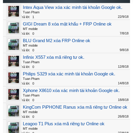
Intex Aqua View xóa xác minh tài khoản Google ok.
Tuan Pham
22/9/18
Trả lời:
1
GIGI Dream 8 xóa mật khẩu + FRP Online ok
MT mobile
7/8/18
Trả lời:
0
BLU Grand M2 xóa FRP Online ok
MT mobile
9/8/18
Trả lời:
0
Infinix X557 xóa mã riêng tư ok.
Tuan Pham
12/8/18
Trả lời:
0
Philips S329 xóa xác minh tài khoản Google ok.
Tuan Pham
14/8/18
Trả lời:
0
Xphone X8610 xóa xác minh tài khoản Google ok.
Tuan Pham
18/8/18
Trả lời:
0
KingCom PiPHONE Ranus xóa mã riêng tư Online ok
MT mobile
26/8/18
Trả lời:
0
Leagoo T1 Plus xóa mã riêng tư Online ok
MT mobile