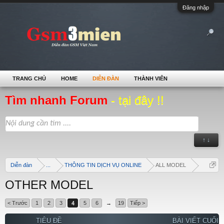
Đăng nhập
TRANG CHỦ
HOME
DIỄN ĐÀN
THÀNH VIÊN
Tìm nhanh Forum
- tại đây !!
↑ ↓
Diễn đàn
...
THÔNG TIN DỊCH VỤ ONLINE
ALL MODEL
OTHER MODEL
< Trước
1
2
3
4
5
6
→
19
Tiếp >
TIÊU ĐỀ
BÀI VIẾT CUỐI