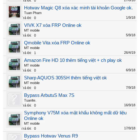
27/8/18
Trả lời:
0
Hotwav Magic Q8 xóa xác minh tài khoản Google ok.
Tuan Pham
1/9/18
Trả lời:
0
VIVK X7 xóa FRP Online ok
MT mobile
5/9/18
Trả lời:
0
Qmobile Vita xóa FRP Online ok
MT mobile
26/4/19
Trả lời:
1
Amazon Fire HD 10 thêm tiếng việt + ch play ok
MT mobile
6/9/18
Trả lời:
0
Sharp AQUOS 305SH thêm tiếng việt ok
MT mobile
7/9/18
Trả lời:
0
Bypass ArbutuS Max 7S
Tuanlte.
16/9/18
Trả lời:
0
Symphony V75M xóa mật khẩu không mất dữ liệu
Online ok
MT mobile
17/9/18
Trả lời:
0
Bypass Hotwav Venus R9