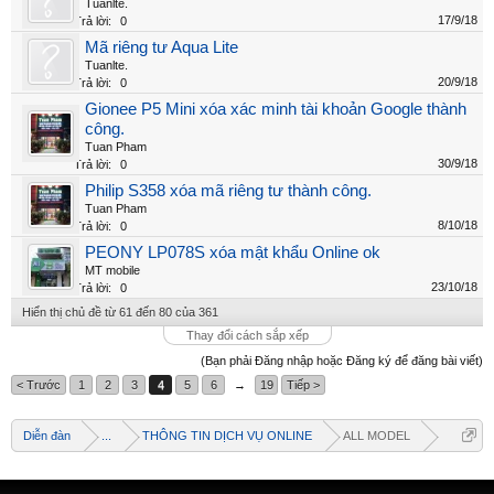
Tuanlte.
17/9/18
Trả lời:
0
Mã riêng tư Aqua Lite
Tuanlte.
20/9/18
Trả lời:
0
Gionee P5 Mini xóa xác minh tài khoản Google thành
công.
Tuan Pham
30/9/18
Trả lời:
0
Philip S358 xóa mã riêng tư thành công.
Tuan Pham
8/10/18
Trả lời:
0
PEONY LP078S xóa mật khẩu Online ok
MT mobile
23/10/18
Trả lời:
0
Hiển thị chủ đề từ 61 đến 80 của 361
Thay đổi cách sắp xếp
(Bạn phải Đăng nhập hoặc Đăng ký để đăng bài viết)
< Trước
1
2
3
4
5
6
→
19
Tiếp >
Diễn đàn
...
THÔNG TIN DỊCH VỤ ONLINE
ALL MODEL